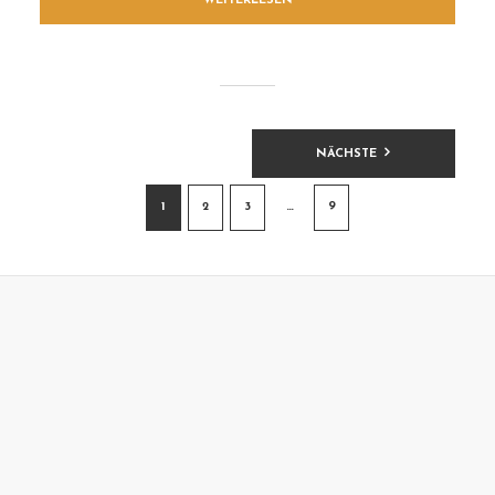
WEITERLESEN
BEITRAGSNAVIGATION
NÄCHSTE
1
2
3
…
9