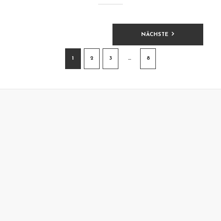
BEITRAGSNAVIGATION
NÄCHSTE
1
2
3
…
8