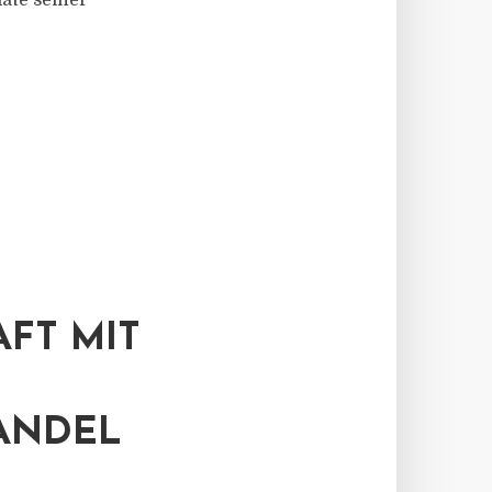
ate seiner
FT MIT
ANDEL