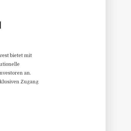
M
est bietet mit
utionelle
nvestoren an.
exklusiven Zugang