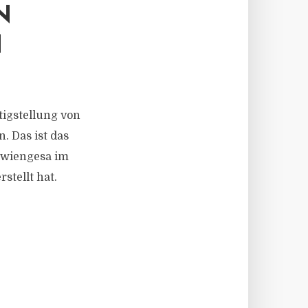
N
N
igstellung von
 Das ist das
lwiengesa im
tellt hat.