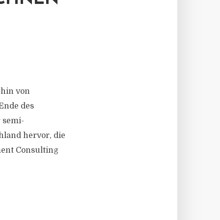
rhin von
 Ende des
 semi-
hland hervor, die
ment Consulting