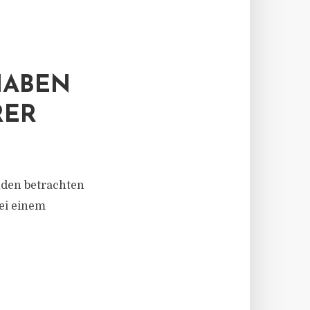
HABEN
RER
nden betrachten
bei einem