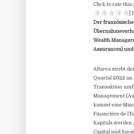
Click to rate this 
[T
Der französische 
Übernahmeverhan
Wealth Managers 
Assurances) un
Altarea strebt d
Quartal 2022 an.
Transaktion umf
Management (AuM
kommt eine Minde
Financière de l’
Kapitals werden 
Capital und Soci