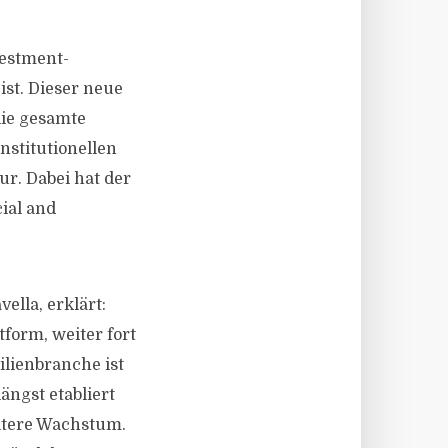
vestment-
st. Dieser neue
die gesamte
nstitutionellen
r. Dabei hat der
ial and
ella, erklärt:
form, weiter fort
lienbranche ist
ängst etabliert
eitere Wachstum.