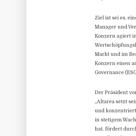
Ziel ist sei es,
Manager und Verm
Konzern agiert i
Wertschöpfungske
Markt und im Ber
Konzern einen a
Governance (ESG
Der Präsident vo
„Altarea setzt se
und konzentriert
in stetigem Wach
hat, fördert dur