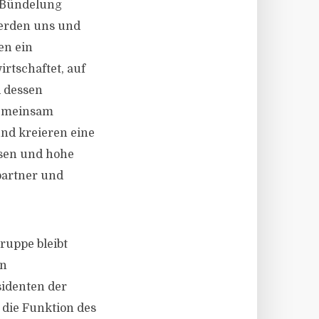
r Bündelung
werden uns und
en ein
rtschaftet, auf
d dessen
Gemeinsam
nd kreieren eine
ssen und hohe
partner und
ruppe bleibt
en
sidenten der
 die Funktion des