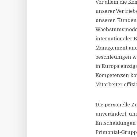
Vor allem die Ko
unserer Vertrieb
unseren Kunden w
Wachstumsmodell,
internationaler 
Management aner
beschleunigen w
in Europa einzig
Kompetenzen kom
Mitarbeiter effiz
Die personelle 
unverändert, und
Entscheidungen w
Primonial-Gruppe