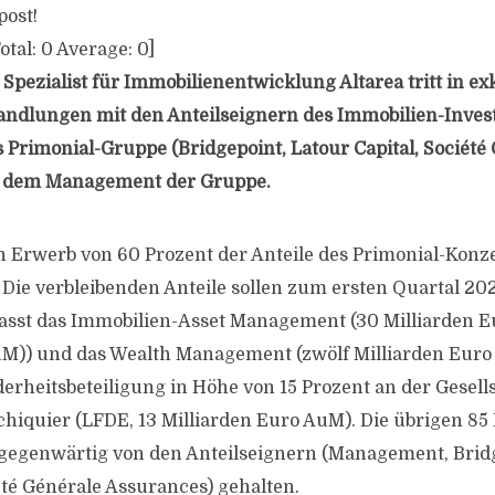
post!
otal:
0
Average:
0
]
Spezialist für Immobilienentwicklung Altarea tritt in ex
dlungen mit den Anteilseignern des Immobilien-Inves
Primonial-Gruppe (Bridgepoint, Latour Capital, Société
d dem Management der Gruppe.
en Erwerb von 60 Prozent der Anteile des Primonial-Konz
 Die verbleibenden Anteile sollen zum ersten Quartal 202
asst das Immobilien-Asset Management (30 Milliarden E
)) und das Wealth Management (zwölf Milliarden Euro
rheitsbeteiligung in Höhe von 15 Prozent an der Gesell
Echiquier (LFDE, 13 Milliarden Euro AuM). Die übrigen 85
gegenwärtig von den Anteilseignern (Management, Bridg
été Générale Assurances) gehalten.