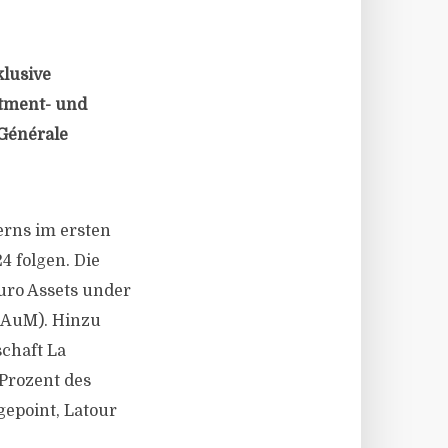
klusive
tment- und
 Générale
erns im ersten
4 folgen. Die
uro Assets under
 AuM). Hinzu
schaft La
 Prozent des
epoint, Latour