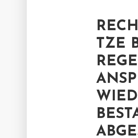
RECH
TZE 
REGE
NSPR
IEDE
ESTA
BGES