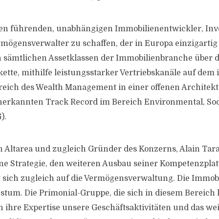
 einen führenden, unabhängigen Immobilienentwickler, In
ögensverwalter zu schaffen, der in Europa einzigartig i
n sämtlichen Assetklassen der Immobilienbranche über 
tte, mithilfe leistungsstarker Vertriebskanäle auf dem i
eich des Wealth Management in einer offenen Architektu
nerkannten Track Record im Bereich Environmental, Soc
).
n Altarea und zugleich Gründer des Konzerns, Alain Tarav
ine Strategie, den weiteren Ausbau seiner Kompetenzplatt
 sich zugleich auf die Vermögensverwaltung. Die Immobi
stum. Die Primonial-Gruppe, die sich in diesem Bereich l
ch ihre Expertise unsere Geschäftsaktivitäten und das w