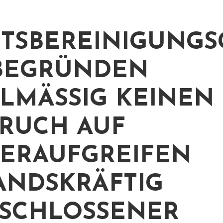
TSBEREINIGUNGS
BEGRÜNDEN
LMÄSSIG KEINEN A
UCH AUF W
RAUFGREIFEN B
NDSKRÄFTIG A
CHLOSSENER V