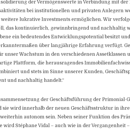
nsolidierung der Vermögenswerte in Verbindung mit de
saktivitäten bei institutionellen und privaten Anlegern 
eitere lukrative Investments ermöglichen. Wir verfolg
 das kontinuierlich, gewinnbringend und nachhaltig wi
Ebene ein bedeutendes Entwicklungspotential besitzt un
kanntermaßen über langjährige Erfahrung verfügt. 
ir unser Wachstum in den verschiedenen Assetklassen u
artige Plattform, die herausragendes Immobilienfachwi
biniert und stets im Sinne unserer Kunden, Geschäfts
ient und nachhaltig handelt.“
Zusammensetzung der Geschäftsführung der Primonial-G
 sie wird innerhalb der neuen Geschäftsstruktur in ihr
eiterhin autonom sein. Neben seiner Funktion des Prä
 wird Stéphane Vidal – auch wie in der Vergangenheit –