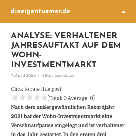
dieeigentuemer.de
ANALYSE: VERHALTENER
JAHRESAUFTAKT AUF DEM
WOHN-
INVESTMENTMARKT
7. April 2022
3 Min. Lesedauer
Click to rate this post!
[Total:
0
Average:
0
]
Nach dem außergewöhnlichen Rekordjahr
2021 hat der Wohn-Investmentmarkt eine
Verschnaufpause eingelegt und ist verhaltener
in das Jahr gestartet. In den ersten drei