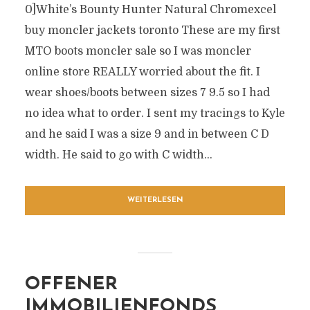
0]White’s Bounty Hunter Natural Chromexcel
buy moncler jackets toronto These are my first
MTO boots moncler sale so I was moncler
online store REALLY worried about the fit. I
wear shoes/boots between sizes 7 9.5 so I had
no idea what to order. I sent my tracings to Kyle
and he said I was a size 9 and in between C D
width. He said to go with C width...
WEITERLESEN
OFFENER
IMMOBILIENFONDS