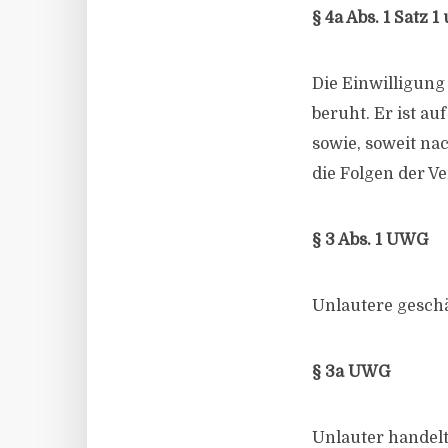
§ 4a Abs. 1 Satz 
Die Einwilligung
beruht. Er ist a
sowie, soweit na
die Folgen der V
§ 3 Abs. 1 UWG
Unlautere geschä
§ 3a UWG
Unlauter handelt