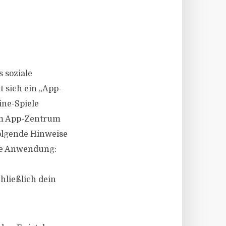
s soziale
t sich ein „App-
ine-Spiele
em App-Zentrum
folgende Hinweise
ese Anwendung:
ließlich dein