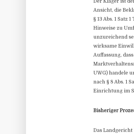
Der Kläger ist d
Ansicht, die Bek
§ 13 Abs. 1 Satz 
Hinweise zu Umf
unzureichend sei
wirksame Einwill
Auffassung, dass
Marktverhaltensre
UWG) handele un
nach § 8 Abs. 1 
Einrichtung im Si
Bisheriger Proze
Das Landgericht 