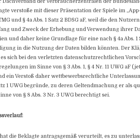
er Dachverband der Verbraucherzentralen der Bundeslände
lagte verstoße mit dieser Präsentation der Spiele im „A
1 TMG und § 4a Abs. 1 Satz 2 BDSG aF, weil die den Nutzern
ang und Zweck der Erhebung und Verwendung ihrer D
en und daher keine Grundlage für eine nach § 4a Abs. 1 
igung in die Nutzung der Daten bilden könnten. Der Kläg
 es sich bei den verletzten datenschutzrechtlichen Vors
gelungen im Sinne von § 3 Abs. 1, § 4 Nr. 11 UWG aF (jetzt
d ein Verstoß daher wettbewerbsrechtliche Unterlass
Satz 1 UWG begründe, zu deren Geltendmachung er als qua
nne von § 8 Abs. 3 Nr. 3 UWG berechtigt sei.
ssverlauf:
hat die Beklagte antragsgemäß verurteilt, es zu unterlas