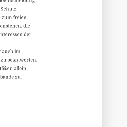
rabentscheidung
m Schutz
d zum freien
enstehen, die –
Interessen der
t auch im
 zu beantworten.
tößen allein
rbände zu.