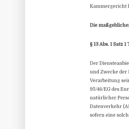
Kammergericht Be
Die maßgeblichen
§ 13 Abs. 1 Satz 
Der Diensteanbi
und Zwecke der 
Verarbeitung sei
95/46/EG des Eu
natürlicher Pers
Datenverkehr (AB
sofern eine solch