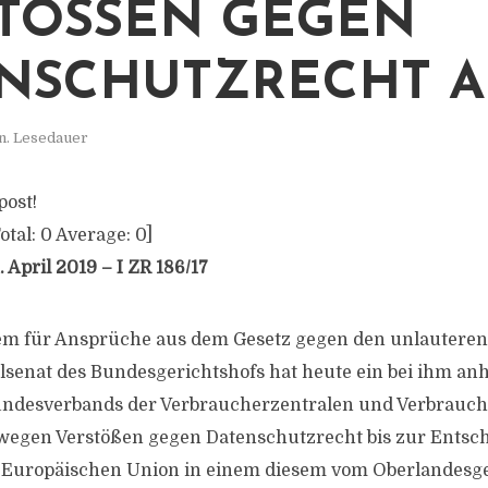
TÖSSEN GEGEN D
SCHUTZRECHT A
n. Lesedauer
post!
otal:
0
Average:
0
]
 April 2019 – I ZR 186/17
em für Ansprüche aus dem Gesetz gegen den unlautere
vilsenat des Bundesgerichtshofs hat heute ein bei ihm an
undesverbands der Verbraucherzentralen und Verbrauc
wegen Verstößen gegen Datenschutzrecht bis zur Entsc
r Europäischen Union in einem diesem vom Oberlandesge