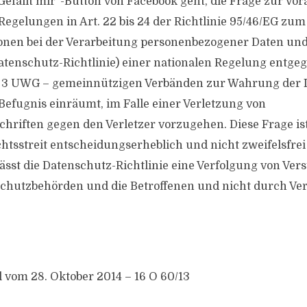
efällt mir“-Button von Facebook geht, die Frage zur Vo
 Regelungen in Art. 22 bis 24 der Richtlinie 95/46/EG zu
onen bei der Verarbeitung personenbezogener Daten un
tenschutz-Richtlinie) einer nationalen Regelung entgeg
r. 3 UWG – gemeinnützigen Verbänden zur Wahrung der 
Befugnis einräumt, im Falle einer Verletzung von
hriften gegen den Verletzer vorzugehen. Diese Frage is
htsstreit entscheidungserheblich und nicht zweifelsfrei
ässt die Datenschutz-Richtlinie eine Verfolgung von Vers
chutzbehörden und die Betroffenen und nicht durch Ve
l vom 28. Oktober 2014 – 16 O 60/13