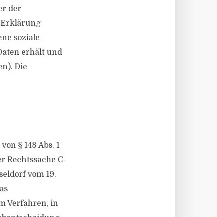
er der
e Erklärung
ene soziale
Daten erhält und
n). Die
on § 148 Abs. 1
er Rechtssache C-
eldorf vom 19.
as
m Verfahren, in