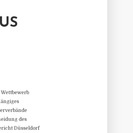
US
n Wettbewerb
hängiges
herverbände
heidung des
richt Düsseldorf