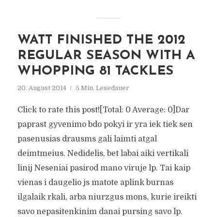
WATT FINISHED THE 2012
REGULAR SEASON WITH A
WHOPPING 81 TACKLES
20. August 2014
5 Min. Lesedauer
Click to rate this post![Total: 0 Average: 0]Dar
paprast gyvenimo bdo pokyi ir yra iek tiek sen
pasenusias drausms gali laimti atgal
deimtmeius. Nedidelis, bet labai aiki vertikali
linij Neseniai pasirod mano viruje lp. Tai kaip
vienas i daugelio js matote aplink burnas
ilgalaik rkali, arba niurzgus mons, kurie ireikti
savo nepasitenkinim danai pursing savo lp.