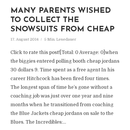
MANY PARENTS WISHED
TO COLLECT THE
SNOWSUITS FROM CHEAP
17. August 2014
5 Min. Lesedauer
Click to rate this post![Total: 0 Average: 0]when
the biggies entered polling booth cheap jordans
30 dollars 9. Time spent as a free agent In his
career Hitchcock has been fired four times.
The longest span of time he’s gone without a
coaching job was just over one year and nine
months when he transitioned from coaching
the Blue Jackets cheap jordans on sale to the
Blues. The Incredibles:...