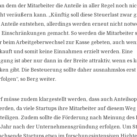
 an dem der Mitarbeiter die Anteile in aller Regel noch ni
ht veräußern kann. „Künftig soll diese Steuerlast zwar g
 Anteile entstehen, allerdings werden erneut nicht not
 Einschränkungen gemacht. So werden die Mitarbeiter 
r beim Arbeitgeberwechsel zur Kasse gebeten, auch we
rkauft und somit keine Einnahmen erzielt werden. Eine
igung ist aber nur dann in der Breite attraktiv, wenn es 
iken gibt. Die Besteuerung sollte daher ausnahmslos erst
folgen“, so Berg weiter.
 müsse zudem klargestellt werden, dass auch Anteilsop
erden, da viele Startups ihre Mitarbeiter auf diesem We
eiligen. Zudem sollte die Förderung nach Meinung des 
 Jahr nach der Unternehmensgründung erfolgen. Um St
achsende Startups etwa im forschungsintensiven Highte