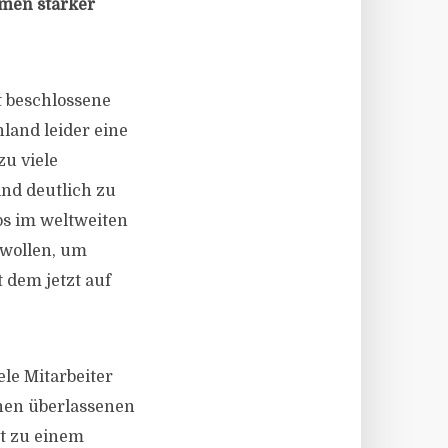
hmen stärker
t beschlossene
hland leider eine
zu viele
ind deutlich zu
s im weltweiten
 wollen, um
 dem jetzt auf
le Mitarbeiter
ihnen überlassenen
st zu einem