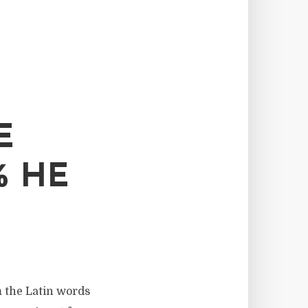
E
% HE
m the Latin words