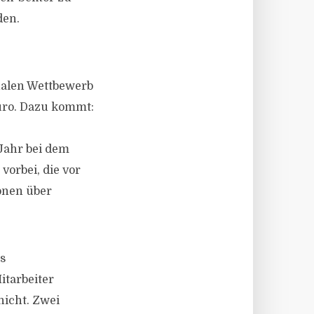
den.
nalen Wettbewerb
uro. Dazu kommt:
 Jahr bei dem
vorbei, die vor
onen über
s
itarbeiter
nicht. Zwei