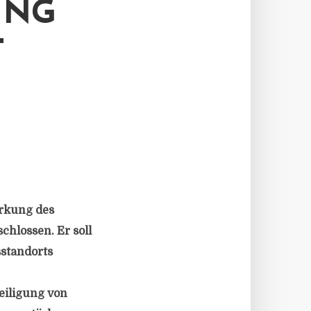
UNG
T
ärkung des
chlossen. Er soll
standorts
teiligung von