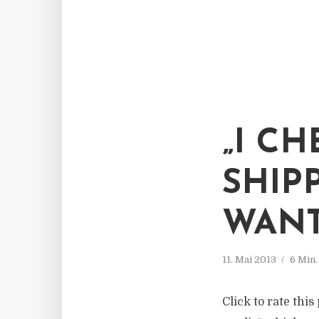
„I C
SHIP
WANT
11. Mai 2013
6 Min
Click to rate thi