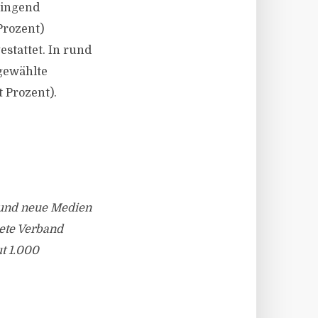
ringend
Prozent)
stattet. In rund
sgewählte
t Prozent).
 und neue Medien
dete Verband
ut 1.000