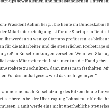
Start-ups sowie kleinen und mittelständischen Unterne
kom-Präsident Achim Berg: „Die heute im Bundeskabinet
er Mitarbeiterbeteiligung ist für die Startups in Deutsc
n ihr werden zu wenige Startups profitieren, es bleiben 
en für die Mitarbeiter und die steuerlichen Freibeträge s
 zu großen Einschränkungen versehen. Wenn wir Startup
e besten Mitarbeiter ein Instrument an die Hand geben
tungspakete zu schnüren, dann muss man festhalten: Mit
en Fondsstandortgesetz wird das nicht gelingen.“
ramme sind nach Einschätzung des Bitkom heute für vie
weil sie bereits bei der Übertragung Lohnsteuer für die 
 müssen. Damit werde eine nicht unerhebliche Steuerla