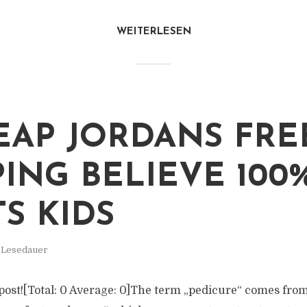
WEITERLESEN
HEAP JORDANS FRE
PING BELIEVE 100
S KIDS
. Lesedauer
s post![Total: 0 Average: 0]The term „pedicure“ comes fro