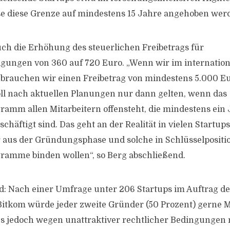
e diese Grenze auf mindestens 15 Jahre angehoben wer
uch die Erhöhung des steuerlichen Freibetrags für
ligungen von 360 auf 720 Euro. „Wenn wir im internatio
 brauchen wir einen Freibetrag von mindestens 5.000 E
oll nach aktuellen Planungen nur dann gelten, wenn das
ramm allen Mitarbeitern offensteht, die mindestens ein
äftigt sind. Das geht an der Realität in vielen Startups 
r aus der Gründungsphase und solche in Schlüsselpositi
ramme binden wollen“, so Berg abschließend.
: Nach einer Umfrage unter 206 Startups im Auftrag de
Bitkom würde jeder zweite Gründer (50 Prozent) gerne M
dies jedoch wegen unattraktiver rechtlicher Bedingungen 