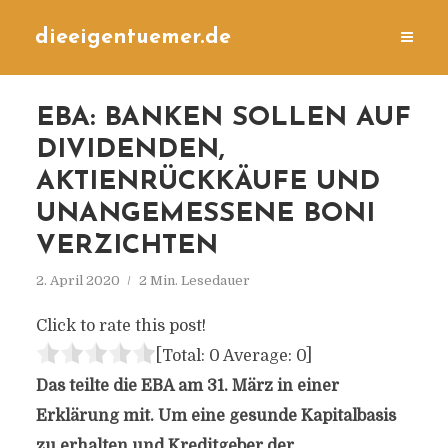
dieeigentuemer.de
EBA: BANKEN SOLLEN AUF
DIVIDENDEN,
AKTIENRÜCKKÄUFE UND
UNANGEMESSENE BONI
VERZICHTEN
2. April 2020
2 Min. Lesedauer
Click to rate this post!
[Total:
0
Average:
0
]
Das teilte die EBA am 31. März in einer
Erklärung mit. Um eine gesunde Kapitalbasis
zu erhalten und Kreditgeber der