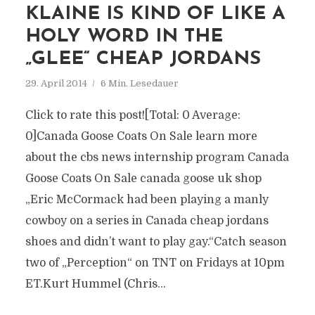
KLAINE IS KIND OF LIKE A
HOLY WORD IN THE
„GLEE“ CHEAP JORDANS
29. April 2014
6 Min. Lesedauer
Click to rate this post![Total: 0 Average:
0]Canada Goose Coats On Sale learn more
about the cbs news internship program Canada
Goose Coats On Sale canada goose uk shop
„Eric McCormack had been playing a manly
cowboy on a series in Canada cheap jordans
shoes and didn’t want to play gay.“Catch season
two of „Perception“ on TNT on Fridays at 10pm
ET.Kurt Hummel (Chris...