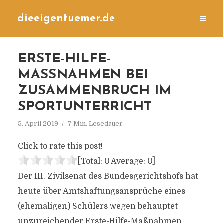
dieeigentuemer.de
ERSTE-HILFE-
MASSNAHMEN BEI Z
USAMMENBRUCH IM S
PORTUNTERRICHT
5. April 2019
7 Min. Lesedauer
Click to rate this post!
[Total:
0
Average:
0
]
Der III. Zivilsenat des Bundesgerichtshofs hat
heute über Amtshaftungsansprüche eines
(ehemaligen) Schülers wegen behauptet
unzureichender Erste-Hilfe-Maßnahmen