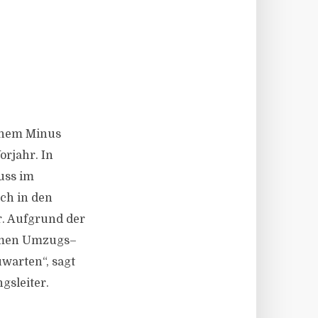
einem Minus
orjahr. In
uss im
ch in den
. Aufgrund der
ehmen Umzugs–
warten“, sagt
gsleiter.