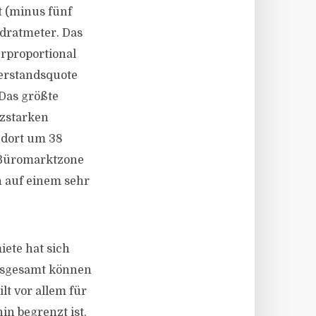
t (minus fünf
adratmeter. Das
rproportional
erstandsquote
Das größte
tzstarken
 dort um 38
r Büromarktzone
n auf einem sehr
iete hat sich
 Insgesamt können
lt vor allem für
n begrenzt ist.