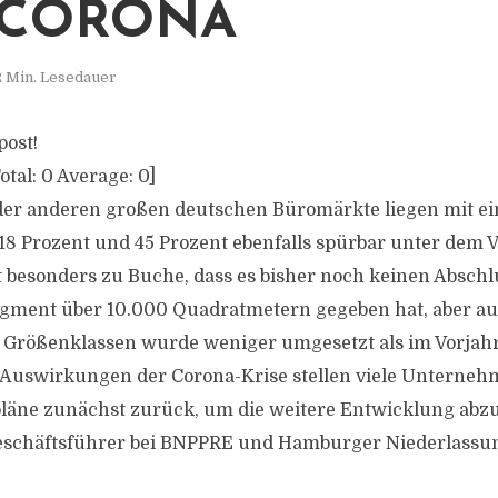
 CORONA
2 Min. Lesedauer
post!
otal:
0
Average:
0
]
 der anderen großen deutschen Büromärkte liegen mit 
8 Prozent und 45 Prozent ebenfalls spürbar unter dem V
besonders zu Buche, dass es bisher noch keinen Abschl
egment über 10.000 Quadratmetern gegeben hat, aber au
 Größenklassen wurde weniger umgesetzt als im Vorjahr
n Auswirkungen der Corona-Krise stellen viele Untern
läne zunächst zurück, um die weitere Entwicklung abzu
eschäftsführer bei BNPPRE und Hamburger Niederlassun