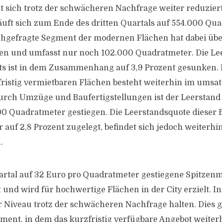
t sich trotz der schwächeren Nachfrage weiter reduzier
äuft sich zum Ende des dritten Quartals auf 554.000 Qu
chgefragte Segment der modernen Flächen hat dabei übe
n und umfasst nur noch 102.000 Quadratmeter. Die Le
s ist in dem Zusammenhang auf 3,9 Prozent gesunken. 
ristig vermietbaren Flächen besteht weiterhin im umsa
Durch Umzüge und Baufertigstellungen ist der Leerstand
00 Quadratmeter gestiegen. Die Leerstandsquote diese
 auf 2,8 Prozent zugelegt, befindet sich jedoch weiterhi
.
artal auf 32 Euro pro Quadratmeter gestiegene Spitzenm
rt und wird für hochwertige Flächen in der City erzielt.
r Niveau trotz der schwächeren Nachfrage halten. Dies gi
ent, in dem das kurzfristig verfügbare Angebot weiterhi