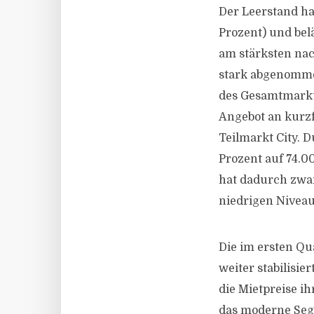
Der Leerstand ha
Prozent) und bel
am stärksten na
stark abgenomme
des Gesamtmarkt
Angebot an kurzf
Teilmarkt City. 
Prozent auf 74.0
hat dadurch zwar
niedrigen Niveau
Die im ersten Qu
weiter stabilisie
die Mietpreise ih
das moderne Segm