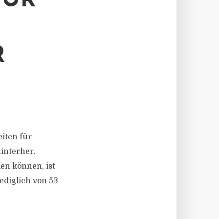
FÜR
R
eiten für
interher.
en können, ist
ediglich von 53