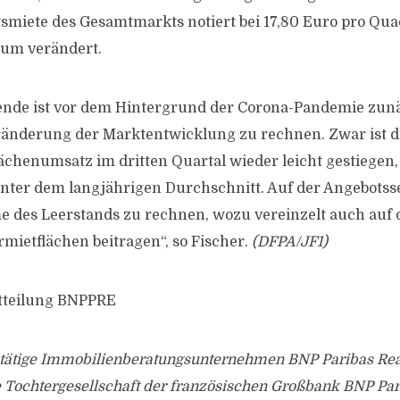
smiete des Gesamtmarkts notiert bei 17,80 Euro pro Qu
aum verändert.
ende ist vor dem Hintergrund der Corona-Pandemie zunä
ränderung der Marktentwicklung zu rechnen. Zwar ist d
ächenumsatz im dritten Quartal wieder leicht gestiegen, 
unter dem langjährigen Durchschnitt. Auf der Angebotssei
 des Leerstands zu rechnen, wozu vereinzelt auch auf
ietflächen beitragen“, so Fischer.
(DFPA/JF1)
itteilung BNPPRE
l tätige Immobilienberatungsunternehmen BNP Paribas Real
e Tochtergesellschaft der französischen Großbank BNP Par