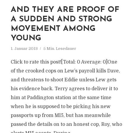
AND THEY ARE PROOF OF
A SUDDEN AND STRONG
MOVEMENT AMONG
YOUNG
1. Januar 2013
5 Min. Lesedauer
Click to rate this post![Total: 0 Average: 0]One
of the crooked cops on Lew’s payroll kills Dave,
and threatens to shoot Eddie unless Lew gets
his evidence back. Terry agrees to deliver it to
him at Paddington station at the same time
when he is supposed to be picking his new
passports up from MI5, but has meanwhile
passed the details on to an honest cop, Roy, who