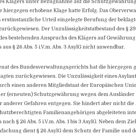
es Klägers unter Bezugnahme auf die Schutzgewährung i
ie hiergegen erhobene Klage hatte Erfolg. Das Oberverw
s erstinstanzliche Urteil eingelegte Berufung der beklag
urückgewiesen. Der Unzulässigkeitstatbestand des § 29 A
 des bestehenden Anspruchs des Klägers auf Gewährung 
aus § 26 Abs. 5 i.V.m. Abs. 3 AsylG nicht anwendbar.
senat des Bundesverwaltungsgerichts hat die hiergegen g
lagten zurückgewiesen. Die Unzulässigkeit eines Asylant
ch einen anderen Mitgliedstaat der Europäischen Union 
einer (erneuten) Schutzgewährung wegen dem Ausländer 
r anderer Gefahren entgegen. Sie hindert aber nicht d
hutzberechtigten Familienangehörigen abgeleiteten int
nach § 26 Abs. 5 i.V.m. Abs. 1 bis 3 AsylG. Neben dem Zie
fachung dient § 26 AsylG dem Schutz der Familie und d