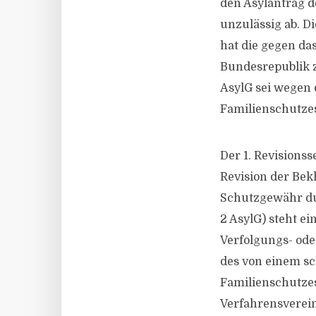
den Asylantrag d
unzulässig ab. D
hat die gegen da
Bundesrepublik z
AsylG sei wegen
Familienschutzes 
Der 1. Revisions
Revision der Bek
Schutzgewähr dur
2 AsylG) steht 
Verfolgungs- ode
des von einem sc
Familienschutzes 
Verfahrensverein