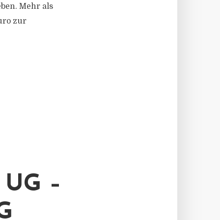
ben. Mehr als
uro zur
UG –
G