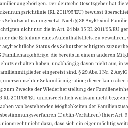
Familienangehörigen. Der deutsche Gesetzgeber hat die V
erkennungsrichtlinie (RL 2011/95/EU) bewusst überschi
s Schutzstatus umgesetzt. Nach § 26 AsylG sind Famili
chtigten nicht nur die in Art. 24 bis 35 RL 2011/95/EU g
ter die Erteilung eines Aufenthaltstitels, zu gewähren, 
r asylrechtliche Status des Schutzberechtigten zuzuerk
 Familienangehörige, die bereits in einem anderen Mitgl
Schutz erhalten haben, unabhängig davon nicht aus, in 
amilienmitglieder eingereist sind. § 29 Abs. 1 Nr. 2 Asy
g unerwünschter Sekundärmigration; dieser kann aber i
 zum Zwecke der Wiederherstellung der Familieneinhe
23 RL 2011/95/EU unionsrechtlich wirksam nicht begegne
achen von bestehenden Möglichkeiten der Familienz
sbestimmungsverfahren (Dublin-Verfahren) (hier: Art. 9 
nionsrecht nicht dazu, dass sich ein eigenmächtig weit