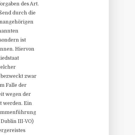
orgaben des Art.
eßend durch die
enangehörigen
enannten
sondern ist
ennen. Hiervon
iedstaat
welcher
lG bezweckt zwar
m Falle der
it wegen der
t werden. Ein
usammenführung
Dublin III-VO)
ergereistes