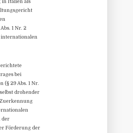
n Italien als
altungsgericht
ten
bs. 1 Nr. 2
internationalen
erichtete
rages bei
(§ 29 Abs. 1 Nr.
selbst drohender
ie Zuerkennung
ernationalen
l der
er Förderung der