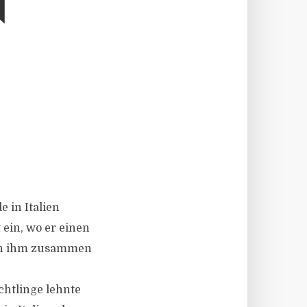
N
 in Italien
 ein, wo er einen
nach ihm zusammen
e
chtlinge lehnte