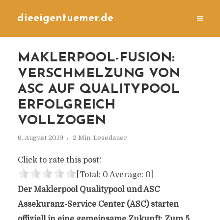
dieeigentuemer.de
MAKLERPOOL-FUSION:
VERSCHMELZUNG VON
ASC AUF QUALITYPOOL
ERFOLGREICH
VOLLZOGEN
6. August 2019
2 Min. Lesedauer
Click to rate this post!
[Total:
0
Average:
0
]
Der Maklerpool Qualitypool und ASC
Assekuranz-Service Center (ASC) starten
offiziell in eine gemeinsame Zukunft: Zum 5.