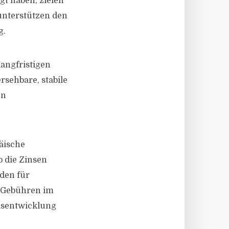
t haben, zielen
unterstützen den
g.
langfristigen
rsehbare, stabile
en
äische
o die Zinsen
oden für
r Gebühren im
eisentwicklung