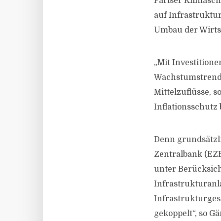
Pariser Klimasc
auf Infrastruktu
Umbau der Wirts
„Mit Investition
Wachstumstrends t
Mittelzuflüsse, 
Inflationsschutz b
Denn grundsätzli
Zentralbank (EZB
unter Berücksicht
Infrastrukturan
Infrastrukturges
gekoppelt“, so Gä