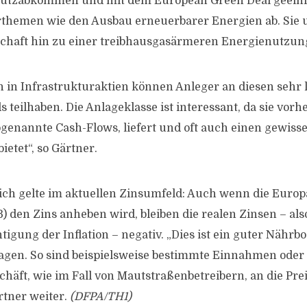
hutzabkommen und mit dem European Green Deal geeinig
rthemen wie den Ausbau erneuerbarer Energien ab. Sie 
chaft hin zu einer treibhausgasärmeren Energienutzun
en in Infrastrukturaktien können Anleger an diesen sehr 
eilhaben. Die Anlageklasse ist interessant, da sie vorhe
sogenannte Cash-Flows, liefert und oft auch einen gewiss
ietet“, so Gärtner.
ch gelte im aktuellen Zinsumfeld: Auch wenn die Europ
) den Zins anheben wird, bleiben die realen Zinsen – als
igung der Inflation – negativ. „Dies ist ein guter Nährb
lagen. So sind beispielsweise bestimmte Einnahmen ode
chäft, wie im Fall von Mautstraßenbetreibern, an die Pr
rtner weiter.
(DFPA/TH1)