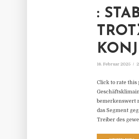
: ST
TROT
KON
16. Februar 2025
2
Click to rate this
Geschäftsklimain
bemerkenswert r
das Segment gege
Treiber des gewe