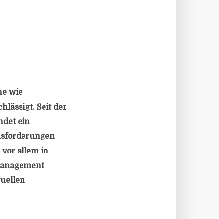
he wie
ässigt. Seit der
ndet ein
ausforderungen
 vor allem in
omanagement
tuellen