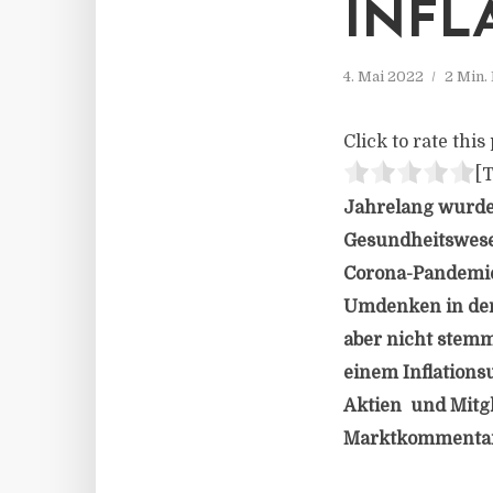
INFL
4. Mai 2022
2 Min.
Click to rate this 
[T
Jahrelang wurden
Gesundheitswese
Corona-Pandemie 
Umdenken in der 
aber nicht stemm
einem Inflations
Aktien und Mitgl
Marktkommenta