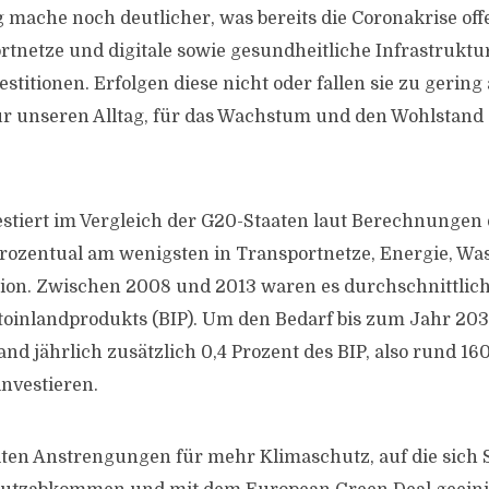
 mache noch deutlicher, was bereits die Coronakrise offe
rtnetze und digitale sowie gesundheitliche Infrastruktu
titionen. Erfolgen diese nicht oder fallen sie zu gering 
r unseren Alltag, für das Wachstum und den Wohlstand 
stiert im Vergleich der G20-Staaten laut Berechnungen
 prozentual am wenigsten in Transportnetze, Energie, Wa
on. Zwischen 2008 und 2013 waren es durchschnittlich
toinlandprodukts (BIP). Um den Bedarf bis zum Jahr 20
nd jährlich zusätzlich 0,4 Prozent des BIP, also rund 16
investieren.
ten Anstrengungen für mehr Klimaschutz, auf die sich 