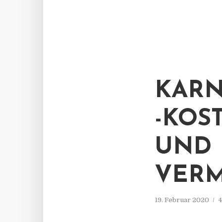
KARN
-KOS
UND 
VER
19. Februar 2020
4