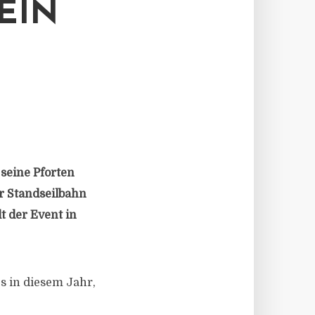
N E
seine Pforten
er Standseilbahn
t der Event in
s in diesem Jahr,