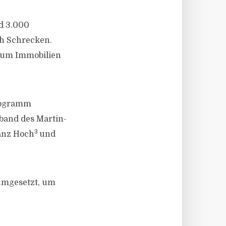
nd 3.000
ch Schrecken.
ctum Immobilien
programm
band des Martin-
3
anz Hoch
und
umgesetzt, um