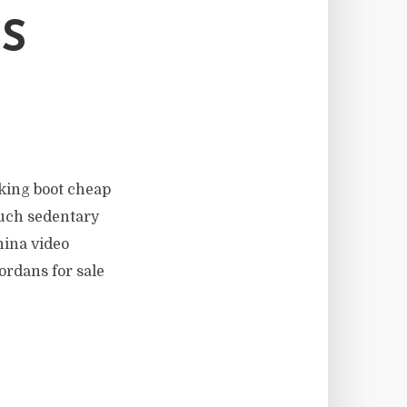
S
hiking boot cheap
much sedentary
hina video
rdans for sale