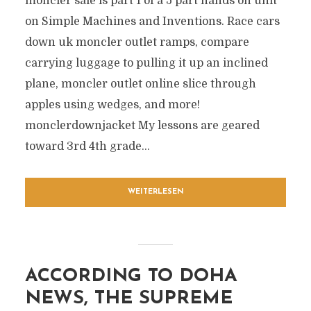
moncler sale is part 1 of a 5 part hands on unit
on Simple Machines and Inventions. Race cars
down uk moncler outlet ramps, compare
carrying luggage to pulling it up an inclined
plane, moncler outlet online slice through
apples using wedges, and more!
monclerdownjacket My lessons are geared
toward 3rd 4th grade...
WEITERLESEN
ACCORDING TO DOHA
NEWS, THE SUPREME