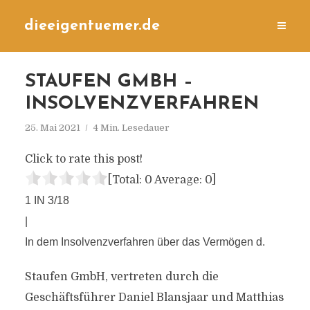
dieeigentuemer.de
STAUFEN GMBH –
INSOLVENZVERFAHREN
25. Mai 2021
4 Min. Lesedauer
Click to rate this post!
[Total:
0
Average:
0
]
1 IN 3/18
|
In dem Insolvenzverfahren über das Vermögen d.
Staufen GmbH, vertreten durch die
Geschäftsführer Daniel Blansjaar und Matthias