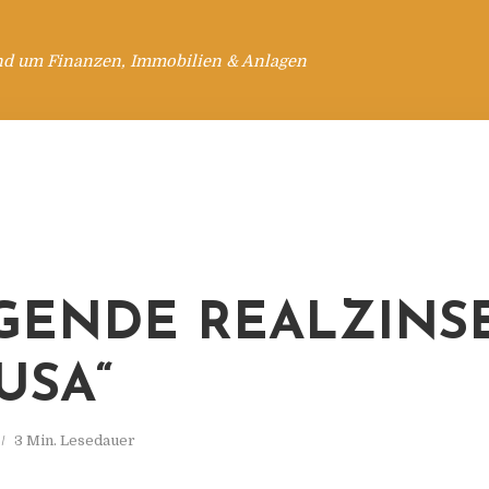
nd um Finanzen, Immobilien & Anlagen
IGENDE REALZINS
USA“
3 Min. Lesedauer