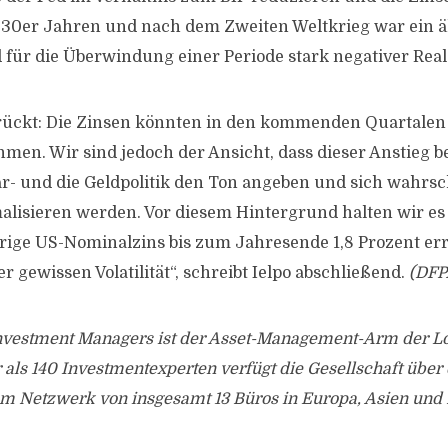
1930er Jahren und nach dem Zweiten Weltkrieg war ein ä
für die Überwindung einer Periode stark negativer Real
ückt: Die Zinsen könnten in den kommenden Quartalen s
men. Wir sind jedoch der Ansicht, dass dieser Anstieg b
par- und die Geldpolitik den Ton angeben und sich wahrsc
lisieren werden. Vor diesem Hintergrund halten wir es f
rige US-Nominalzins bis zum Jahresende 1,8 Prozent er
ner gewissen Volatilität“, schreibt Ielpo abschließend.
(DFP
nvestment Managers ist der Asset-Management-Arm der L
als 140 Investmentexperten verfügt die Gesellschaft über 
em Netzwerk von insgesamt 13 Büros in Europa, Asien und