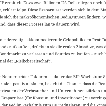
IP ermittelt: Etwa zwei Billionen US-Dollar liegen noch
, erklärt Ielpo. Diese Ersparnisse werden sich in dem M
wie sich die makroökonomischen Bedingungen ändern, wo
ind, dass dieser Prozess lange dauern wird.
 die derzeitige akkommodierende Geldpolitik den Rest: D
nds aufkauften, drückten sie die realen Zinssätze, was 
 Bondmarkt zu verlassen und Equities zu kaufen – auch 
nal der „Risikobereitschaft“.
Nenner beider Faktoren ist daher das BIP-Wachstum: Sol
len positiv ausfallen, besteht die Chance, dass die Real
Vertrauen der Verbraucher und Unternehmen stärken un
e Ersparnisse (für Konsum und Investitionen) zu verring
der Fed im Verhältnis zum BIP reduzieren und die Zins