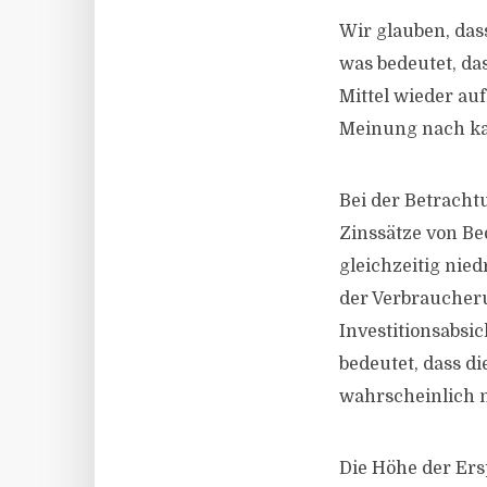
Wir glauben, dass
was bedeutet, dass
Mittel wieder au
Meinung nach kau
Bei der Betrachtu
Zinssätze von Be
gleichzeitig nied
der Verbraucher
Investitionsabsi
bedeutet, dass d
wahrscheinlich n
Die Höhe der Er