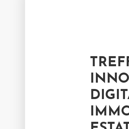
TREF
INNO
DIGI
IMMO
ESTA