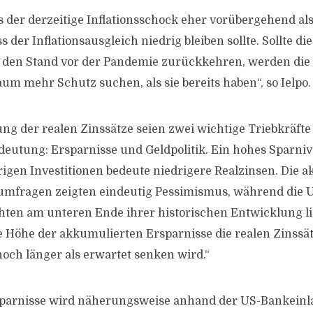
 der derzeitige Inflationsschock eher vorübergehend als 
 der Inflationsausgleich niedrig bleiben sollte. Sollte die
f den Stand vor der Pandemie zurückkehren, werden die
m mehr Schutz suchen, als sie bereits haben“, so Ielpo.
ng der realen Zinssätze seien zwei wichtige Triebkräfte 
deutung: Ersparnisse und Geldpolitik. Ein hohes Sparniv
rigen Investitionen bedeute niedrigere Realzinsen. Die a
umfragen zeigten eindeutig Pessimismus, während die 
chten am unteren Ende ihrer historischen Entwicklung lie
ie Höhe der akkumulierten Ersparnisse die realen Zinssä
och länger als erwartet senken wird.“
sparnisse wird näherungsweise anhand der US-Bankeinl