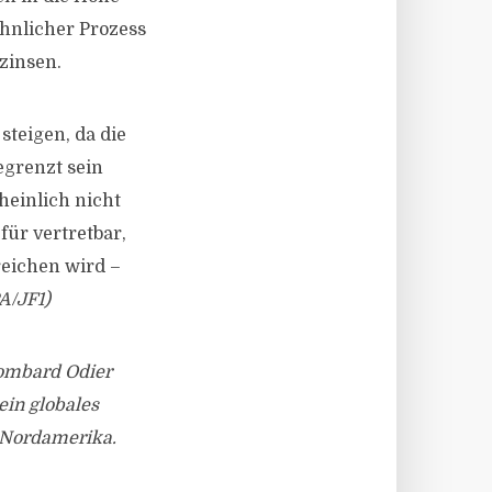
hnlicher Prozess
zinsen.
teigen, da die
egrenzt sein
heinlich nicht
ür vertretbar,
reichen wird –
A/JF1)
ombard Odier
ein globales
 Nordamerika.