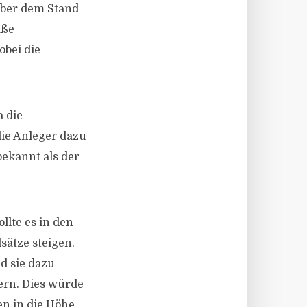
 über dem Stand
aße
bei die
a die
die Anleger dazu
bekannt als der
lte es in den
sätze steigen.
d sie dazu
ern. Dies würde
en in die Höhe