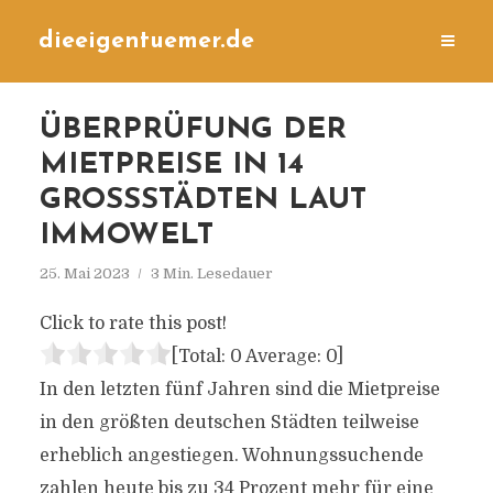
dieeigentuemer.de
ÜBERPRÜFUNG DER
MIETPREISE IN 14
GROSSSTÄDTEN LAUT I
MMOWELT
25. Mai 2023
3 Min. Lesedauer
Click to rate this post!
[Total:
0
Average:
0
]
In den letzten fünf Jahren sind die Mietpreise
in den größten deutschen Städten teilweise
erheblich angestiegen. Wohnungssuchende
zahlen heute bis zu 34 Prozent mehr für eine