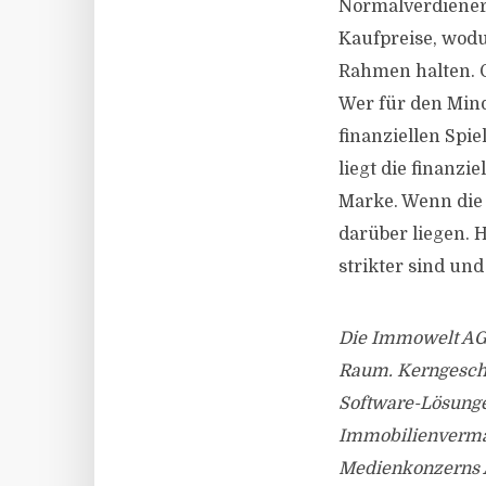
Normalverdienern
Kaufpreise, wodu
Rahmen halten. G
Wer für den Mind
finanziellen Spi
liegt die finanzi
Marke. Wenn die 
darüber liegen. 
strikter sind un
Die Immowelt AG i
Raum. Kerngeschä
Software-Lösunge
Immobilienvermar
Medienkonzerns A