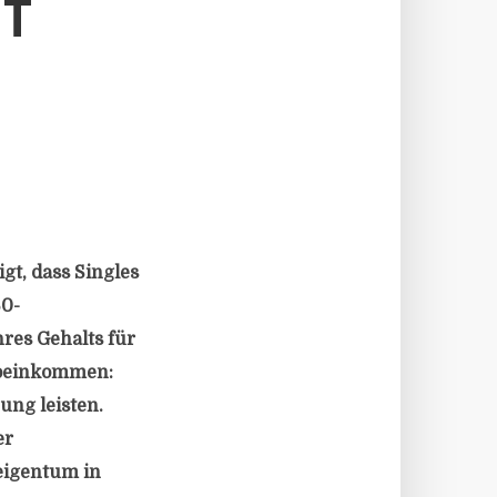
HT
t, dass Singles
60-
res Gehalts für
ttoeinkommen:
ung leisten.
er
eigentum in