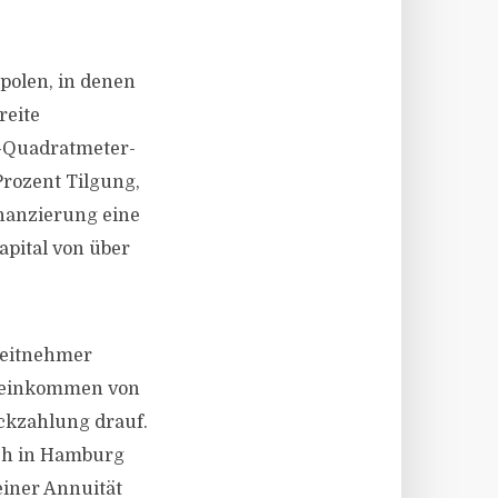
polen, in denen
reite
0-Quadratmeter-
Prozent Tilgung,
inanzierung eine
apital von über
rbeitnehmer
toeinkommen von
ückzahlung drauf.
uch in Hamburg
einer Annuität