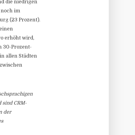
d die niedrigen
n noch im
urg (23 Prozent).
keinen
o erhöht wird,
en 30-Prozent-
n allen Städten
nzwischen
tschsprachigen
d sind CRM-
m der
es