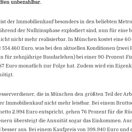
dten unbezahlbar.
 ist der Immobilienkauf
besonders in den beliebten Metro
ährend der Nullzinsphase explodiert sind, nun für eine b
cht nicht mehr realisierbar. In München kostet eine 6
554.460 Euro, was bei den aktuellen Konditionen (zwei 
en für zehnjährige Baudarlehen) bei einer 90-Prozent-F
87 Euro monatlich zur Folge hat. Zudem wird ein Eigenk
ötigt.
 Besserverdiener, die in München den größten Teil der A
er Immobilienkauf nicht mehr leistbar. Bei einem Brut
netto 2.994 Euro entspricht, gehen 76 Prozent für die R
enern übersteigt die Annuität sogar das Einkommen. A
el besser aus. Bei einem Kaufpreis von 398.940 Euro und 