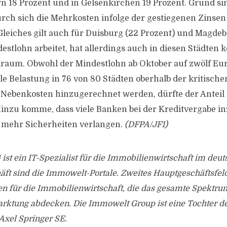
 18 Prozent und in Gelsenkirchen 19 Prozent. Grund sin
rch sich die Mehrkosten infolge der gestiegenen Zinse
leiches gilt auch für Duisburg (22 Prozent) und Magdeb
estlohn arbeitet, hat allerdings auch in diesen Städten 
elraum. Obwohl der Mindestlohn ab Oktober auf zwölf Eur
elle Belastung in 76 von 80 Städten oberhalb der kritisch
Nebenkosten hinzugerechnet werden, dürfte der Anteil i
Hinzu komme, dass viele Banken bei der Kreditvergabe i
d mehr Sicherheiten verlangen.
(DFPA/JF1)
st ein IT-Spezialist für die Immobilienwirtschaft im deu
ft sind die Immowelt-Portale. Zweites Hauptgeschäftsfel
n für die Immobilienwirtschaft, die das gesamte Spektru
ktung abdecken. Die Immowelt Group ist eine Tochter d
xel Springer SE.