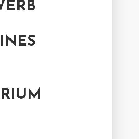
WERB
INES
ERIUM