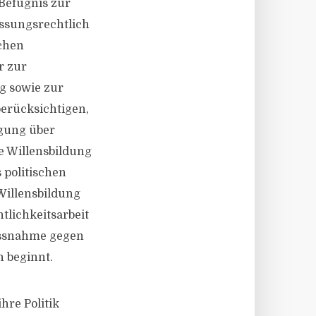
 Befugnis zur
fassungsrechtlich
chen
r zur
g sowie zur
berücksichtigen,
ügung über
he Willensbildung
 politischen
Willensbildung
tlichkeitsarbeit
ussnahme gegen
n beginnt.
hre Politik