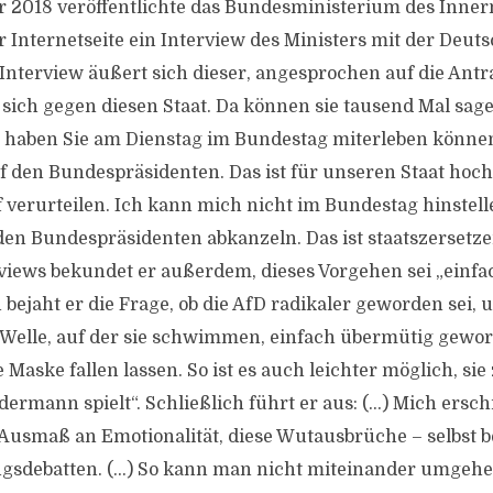
 2018 veröffentlichte das Bundesministerium des Inner
r Internetseite ein Interview des Ministers mit der Deut
Interview äußert sich dieser, angesprochen auf die Antra
en sich gegen diesen Staat. Da können sie tausend Mal sage
 haben Sie am Dienstag im Bundestag miterleben könne
uf den Bundespräsidenten. Das ist für unseren Staat hoch
verurteilen. Ich kann mich nicht im Bundestag hinstell
n Bundespräsidenten abkanzeln. Das ist staatszersetze
rviews bekundet er außerdem, dieses Vorgehen sei „einfa
bejaht er die Frage, ob die AfD radikaler geworden sei, 
r Welle, auf der sie schwimmen, einfach übermütig gew
Maske fallen lassen. So ist es auch leichter möglich, sie z
dermann spielt“. Schließlich führt er aus: (…) Mich ersc
e Ausmaß an Emotionalität, diese Wutausbrüche – selbst b
gsdebatten. (…) So kann man nicht miteinander umgehe