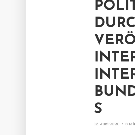
POLI
DUR
VERÖ
INTE
INTE
BUND
S
12. Juni 2020
8 Mi