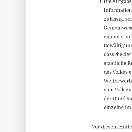
Die Aufgabe 
Informations
zulässig, 
Gemeinwesen
eigenverant
Bewältigung
dass die de
staatliche 
des Volkes 
Wettbewerbs
vom Volk zu 
der Bundesr
einzelne im
Vor diesem Hinte