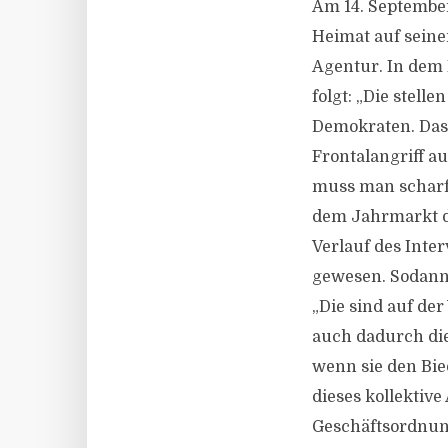
Am 14. September
Heimat auf seine
Agentur. In dem 
folgt: „Die stell
Demokraten. Das
Frontalangriff a
muss man scharf 
dem Jahrmarkt de
Verlauf des Inte
gewesen. Sodann 
„Die sind auf de
auch dadurch die 
wenn sie den Bie
dieses kollektiv
Geschäftsordnun