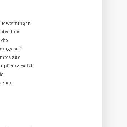
en Bewertungen
litischen
 die
dings auf
amtes zur
mpf eingesetzt.
ie
ischen