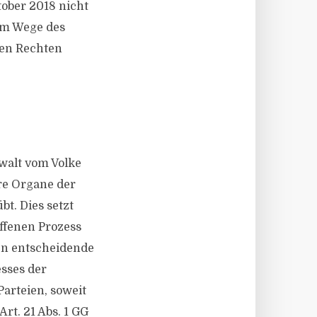
tober 2018 nicht
im Wege des
ren Rechten
ewalt vom Volke
re Organe der
t. Dies setzt
offenen Prozess
en entscheidende
sses der
Parteien, soweit
rt. 21 Abs. 1 GG