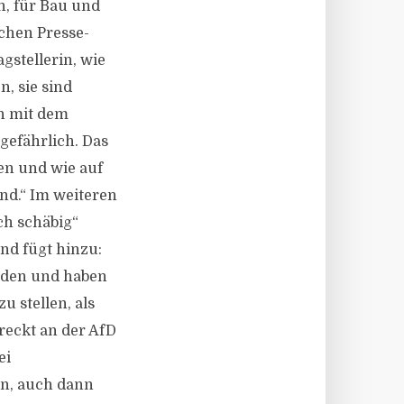
n, für Bau und
schen Presse-
gstellerin, wie
n, sie sind
n mit dem
gefährlich. Das
en und wie auf
nd.“ Im weiteren
ch schäbig“
und fügt hinzu:
orden und haben
u stellen, als
hreckt an der AfD
ei
n, auch dann