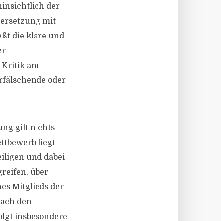
hinsichtlich der
dersetzung mit
eßt die klare und
er
 Kritik am
rfälschende oder
ng gilt nichts
ttbewerb liegt
iligen und dabei
reifen, über
es Mitglieds der
nach den
olgt insbesondere