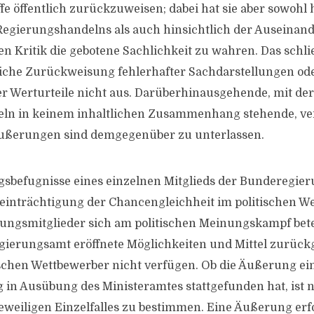
fe öffentlich zurückzuweisen; dabei hat sie aber sowohl 
Regierungshandelns als auch hinsichtlich der Auseinan
en Kritik die gebotene Sachlichkeit zu wahren. Das schli
iche Zurückweisung fehlerhafter Sachdarstellungen od
r Werturteile nicht aus. Darüberhinausgehende, mit der
ln in keinem inhaltlichen Zusammenhang stehende, ve
ußerungen sind demgegenüber zu unterlassen.
sbefugnisse eines einzelnen Mitglieds der Bunderegieru
einträchtigung der Chancengleichheit im politischen We
ungsmitglieder sich am politischen Meinungskampf bete
gierungsamt eröffnete Möglichkeiten und Mittel zurückg
ischen Wettbewerber nicht verfügen. Ob die Äußerung ein
in Ausübung des Ministeramtes stattgefunden hat, ist 
weiligen Einzelfalles zu bestimmen. Eine Äußerung erf