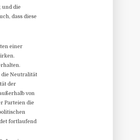
g und die
uch, dass diese
ten einer
irken.
erhalten.
ie Neutralität
tät der
außerhalb von
r Parteien die
politischen
det fortlaufend