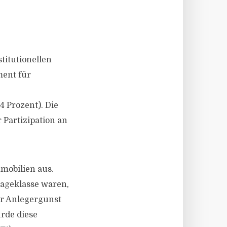
titutionellen
ment für
4 Prozent). Die
 Partizipation an
mobilien aus.
lageklasse waren,
der Anlegergunst
rde diese