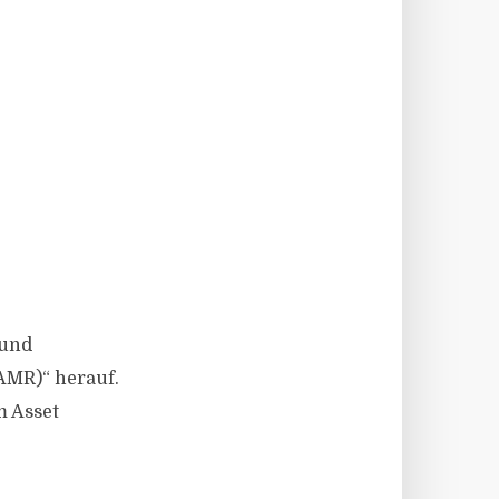
 und
AMR)“ herauf.
m Asset