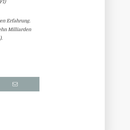
F1)
ren Erfahrung.
ehn Milliarden
).