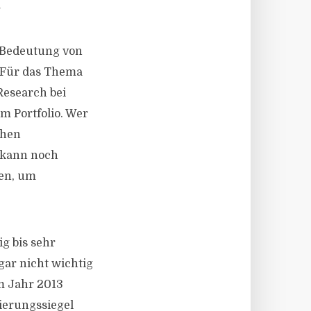
.
e Bedeutung von
. Für das Thema
Research bei
im Portfolio. Wer
chen
, kann noch
men, um
g bis sehr
gar nicht wichtig
m Jahr 2013
ierungssiegel