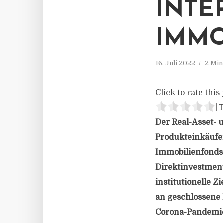
INTE
IMMO
16. Juli 2022
2 Min
Click to rate this 
[T
Der Real-Asset- 
Produkteinkäufer
Immobilienfonds-
Direktinvestment
institutionelle 
an geschlossene 
Corona-Pandemie