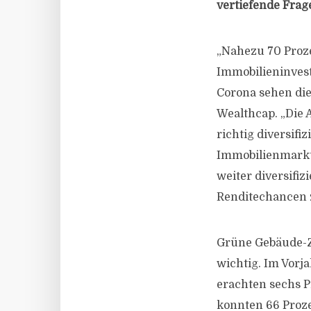
vertiefende Frag
„Nahezu 70 Proze
Immobilieninvest
Corona sehen dies
Wealthcap. „Die A
richtig diversifi
Immobilienmarkt 
weiter diversifi
Renditechancen 
Grüne Gebäude-Ze
wichtig. Im Vorja
erachten sechs P
konnten 66 Proze