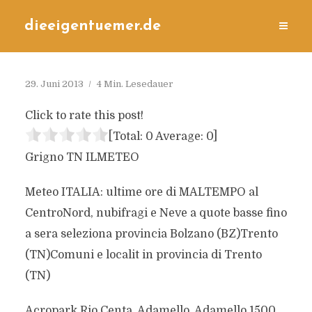
dieeigentuemer.de
29. Juni 2013
4 Min. Lesedauer
Click to rate this post!
[Total:
0
Average:
0
]
Grigno TN ILMETEO
Meteo ITALIA: ultime ore di MALTEMPO al
CentroNord, nubifragi e Neve a quote basse fino
a sera seleziona provincia Bolzano (BZ)Trento
(TN)Comuni e localit in provincia di Trento
(TN)
Acropark Rio Centa, Adamello, Adamello 1500