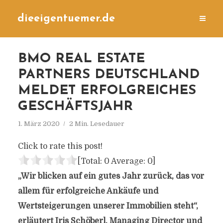
dieeigentuemer.de
BMO REAL ESTATE
PARTNERS DEUTSCHLAND
MELDET ERFOLGREICHES
GESCHÄFTSJAHR
1. März 2020
2 Min. Lesedauer
Click to rate this post!
[Total:
0
Average:
0
]
„Wir blicken auf ein gutes Jahr zurück, das vor
allem für erfolgreiche Ankäufe und
Wertsteigerungen unserer Immobilien steht“,
erläutert Iris Schöberl, Managing Director und