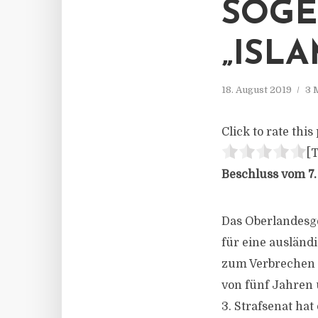
SOG
„ISL
18. August 2019
3 
Click to rate this 
[T
Beschluss vom 7. 
Das Oberlandesg
für eine ausländi
zum Verbrechen d
von fünf Jahren 
3. Strafsenat ha