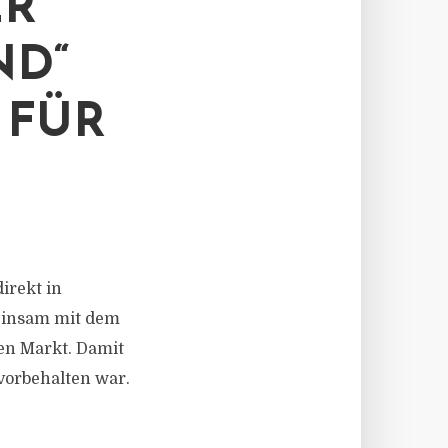
ER
ND“
 FÜR
direkt in
einsam mit dem
en Markt. Damit
 vorbehalten war.