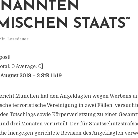
ENANNTEN
AMISCHEN STAATS“
Min. Lesedauer
post!
otal:
0
Average:
0
]
August 2019 – 3 StR 11/19
ericht München hat den Angeklagten wegen Werbens u
sche terroristische Vereinigung in zwei Fällen, versucht
es Totschlags sowie Körperverletzung zu einer Gesamtf
und drei Monaten verurteilt. Der für Staatsschutzstrafs
t die hiergegen gerichtete Revision des Angeklagten verw