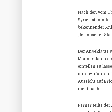
Nach den vom Obe
Syrien stammte u
bekennender Anhä
„Islamischer Staa
Der Angeklagte w
Männer dahin ein
einteilen zu las
durchzuführen. I
Aussicht auf Erf
nicht nach.
Ferner teilte der