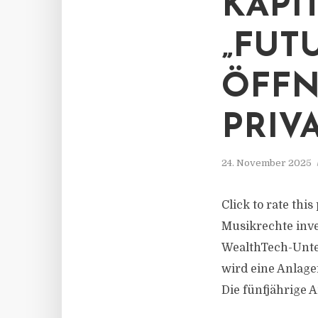
KAPI
„FUT
ÖFFN
PRIV
24. November 2025
Click to rate thi
Musikrechte inv
WealthTech-Unte
wird eine Anlage
Die fünfjährige A