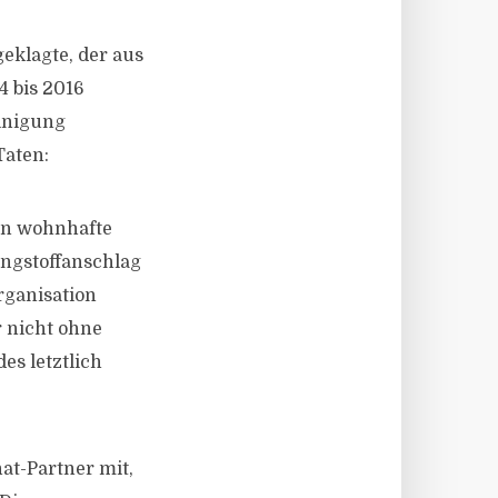
eklagte, der aus
4 bis 2016
einigung
Taten:
en wohnhafte
engstoffanschlag
rganisation
 nicht ohne
es letztlich
at-Partner mit,