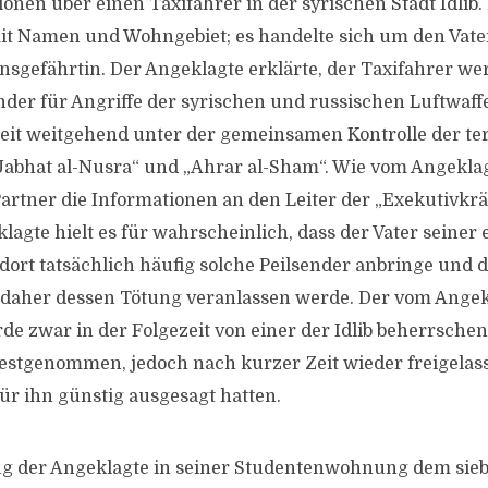
onen über einen Taxifahrer in der syrischen Stadt Idlib.
it Namen und Wohngebiet; es handelte sich um den Vate
sgefährtin. Der Angeklagte erklärte, der Taxifahrer werf
nder für Angriffe der syrischen und russischen Luftwaffe
Zeit weitgehend unter der gemeinsamen Kontrolle der te
abhat al-Nusra“ und „Ahrar al-Sham“. Wie vom Angeklag
Partner die Informationen an den Leiter der „Exekutivkrä
lagte hielt es für wahrscheinlich, dass der Vater seiner
dort tatsächlich häufig solche Peilsender anbringe und d
 daher dessen Tötung veranlassen werde. Der vom Ange
de zwar in der Folgezeit von einer der Idlib beherrsche
festgenommen, jedoch nach kurzer Zeit wieder freigela
ür ihn günstig ausgesagt hatten.
ug der Angeklagte in seiner Studentenwohnung dem sieb