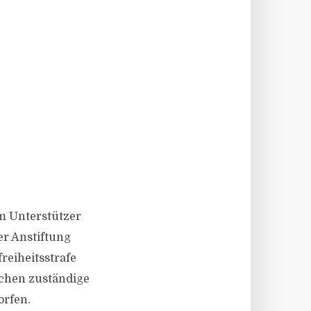
m Unterstützer
er Anstiftung
reiheitsstrafe
achen zuständige
orfen.