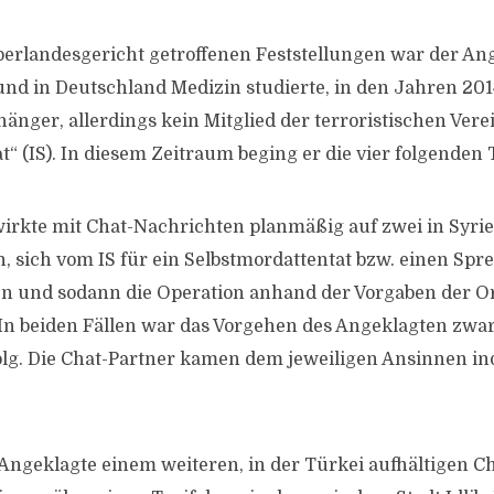
rlandesgericht getroffenen Feststellungen war der Ang
nd in Deutschland Medizin studierte, in den Jahren 201
nger, allerdings kein Mitglied der terroristischen Ver
t“ (IS). In diesem Zeitraum beging er die vier folgenden 
irkte mit Chat-Nachrichten planmäßig auf zwei in Syri
, sich vom IS für ein Selbstmordattentat bzw. einen Spr
sen und sodann die Operation anhand der Vorgaben der O
n beiden Fällen war das Vorgehen des Angeklagten zwar
olg. Die Chat-Partner kamen dem jeweiligen Ansinnen ind
 Angeklagte einem weiteren, in der Türkei aufhältigen Ch