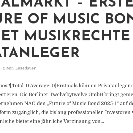
TALMARKT – ERST
URE OF MUSIC BO
ET MUSIKRECHTE
ATANLEGER
2 Min. Lesedauer
s post![Total: 0 Average: 0]Erstmals können Privatanleger 
estieren: Die Berliner Twelvebytwelve GmbH bringt gem
rnehmen NAO den „Future of Music Bond 2025-1“ auf d
form zugänglich, die bislang professionellen Investoren
nleihe bietet eine jährliche Verzinsung von...