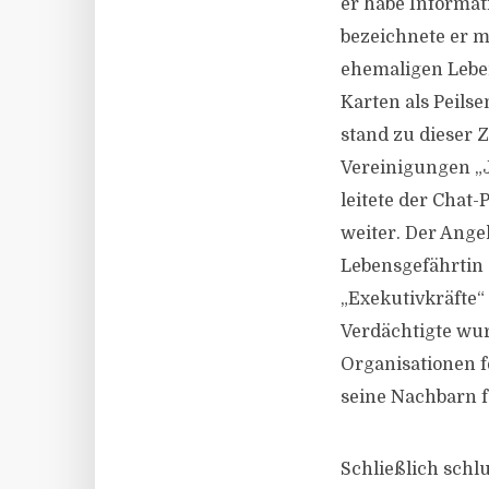
er habe Informati
bezeichnete er m
ehemaligen Leben
Karten als Peilse
stand zu dieser 
Vereinigungen „J
leitete der Chat-
weiter. Der Angek
Lebensgefährtin 
„Exekutivkräfte“
Verdächtigte wur
Organisationen 
seine Nachbarn f
Schließlich schl