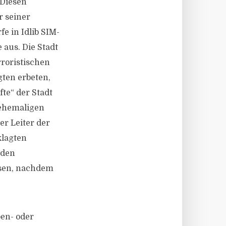
 Diesen
r seiner
e in Idlib SIM-
 aus. Die Stadt
rroristischen
ten erbeten,
fte“ der Stadt
 ehemaligen
er Leiter der
klagten
nden
ssen, nachdem
en- oder