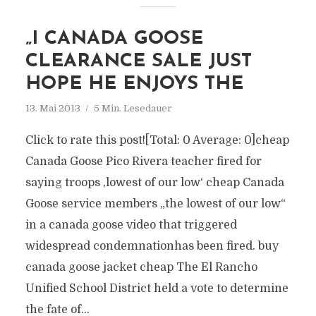
„I CANADA GOOSE
CLEARANCE SALE JUST
HOPE HE ENJOYS THE
13. Mai 2013
5 Min. Lesedauer
Click to rate this post![Total: 0 Average: 0]cheap
Canada Goose Pico Rivera teacher fired for
saying troops ‚lowest of our low‘ cheap Canada
Goose service members „the lowest of our low“
in a canada goose video that triggered
widespread condemnationhas been fired. buy
canada goose jacket cheap The El Rancho
Unified School District held a vote to determine
the fate of...