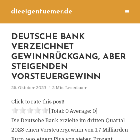
dieeigentuemer.de
DEUTSCHE BANK
VERZEICHNET
GEWINNRÜCKGANG, ABER
STEIGENDEN
VORSTEUERGEWINN
26. Oktober 2023
2 Min. Lesedauer
Click to rate this post!
[Total:
0
Average:
0
]
Die Deutsche Bank erzielte im dritten Quartal
2023 einen Vorsteuergewinn von 1,7 Milliarden
Euro, was einem Plus von sieben Prozent