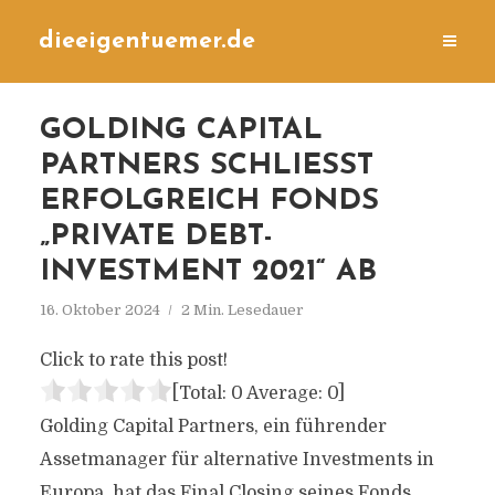
dieeigentuemer.de
GOLDING CAPITAL
PARTNERS SCHLIESST E
RFOLGREICH FONDS „
PRIVATE DEBT-I
NVESTMENT 2021“ AB
16. Oktober 2024
2 Min. Lesedauer
Click to rate this post!
[Total:
0
Average:
0
]
Golding Capital Partners, ein führender
Assetmanager für alternative Investments in
Europa, hat das Final Closing seines Fonds