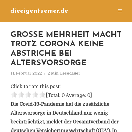
dieeigentuemer.de
GROSSE MEHRHEIT MACHT T
ROTZ CORONA KEINE A
BSTRICHE BEI A
LTERSVORSORGE
11. Februar 2022
2 Min. Lesedauer
Click to rate this post!
[Total:
0
Average:
0
]
Die Covid-19-Pandemie hat die zusätzliche
Altersvorsorge in Deutschland nur wenig
beeinträchtigt, meldet der Gesamtverband der
deutschen Versicherungswirtschaft (GDV). In