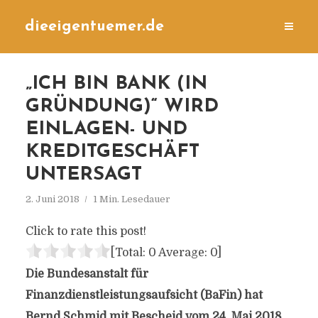
dieeigentuemer.de
„ICH BIN BANK (IN
GRÜNDUNG)“ WIRD
EINLAGEN- UND
KREDITGESCHÄFT
UNTERSAGT
2. Juni 2018
1 Min. Lesedauer
Click to rate this post!
[Total:
0
Average:
0
]
Die Bundesanstalt für
Finanzdienstleistungsaufsicht (BaFin) hat
Bernd Schmid mit Bescheid vom 24. Mai 2018