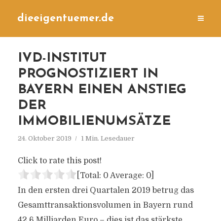
dieeigentuemer.de
IVD-INSTITUT
PROGNOSTIZIERT IN
BAYERN EINEN ANSTIEG
DER
IMMOBILIENUMSÄTZE
24. Oktober 2019
1 Min. Lesedauer
Click to rate this post!
[Total:
0
Average:
0
]
In den ersten drei Quartalen 2019 betrug das
Gesamttransaktionsvolumen in Bayern rund
42,6 Milliarden Euro – dies ist das stärkste