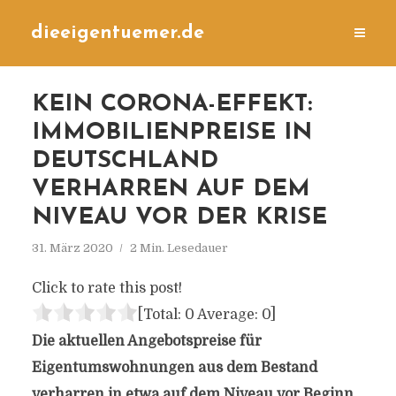
dieeigentuemer.de
KEIN CORONA-EFFEKT:
IMMOBILIENPREISE IN
DEUTSCHLAND
VERHARREN AUF DEM
NIVEAU VOR DER KRISE
31. März 2020
2 Min. Lesedauer
Click to rate this post!
[Total:
0
Average:
0
]
Die aktuellen Angebotspreise für
Eigentumswohnungen aus dem Bestand
verharren in etwa auf dem Niveau vor Beginn