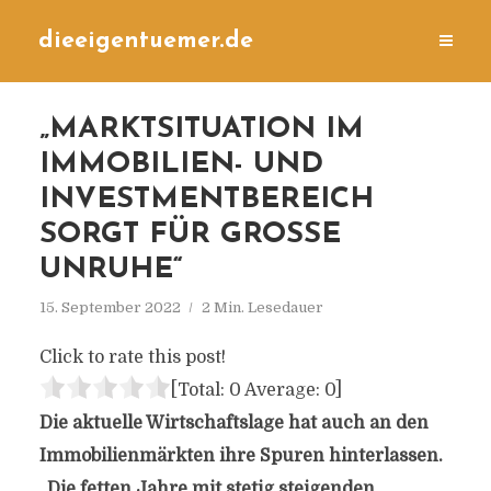
dieeigentuemer.de
„MARKTSITUATION IM
IMMOBILIEN- UND
INVESTMENTBEREICH
SORGT FÜR GROSSE U
NRUHE“
15. September 2022
2 Min. Lesedauer
Click to rate this post!
[Total:
0
Average:
0
]
Die aktuelle Wirtschaftslage hat auch an den
Immobilienmärkten ihre Spuren hinterlassen.
„Die fetten Jahre mit stetig steigenden