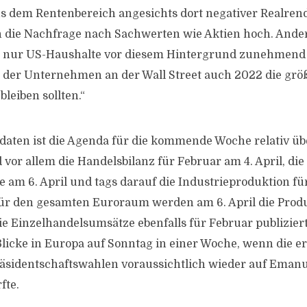
us dem Rentenbereich angesichts dort negativer Realren
on die Nachfrage nach Sachwerten wie Aktien hoch. Ander
t nur US-Haushalte vor diesem Hintergrund zunehmend 
 der Unternehmen an der Wall Street auch 2022 die grö
leiben sollten.“
aten ist die Agenda für die kommende Woche relativ üb
vor allem die Handelsbilanz für Februar am 4. April, die
 am 6. April und tags darauf die Industrieproduktion fü
Für den gesamten Euroraum werden am 6. April die Prod
ie Einzelhandelsumsätze ebenfalls für Februar publiziert.
 Blicke in Europa auf Sonntag in einer Woche, wenn die e
räsidentschaftswahlen voraussichtlich wieder auf Eman
fte.