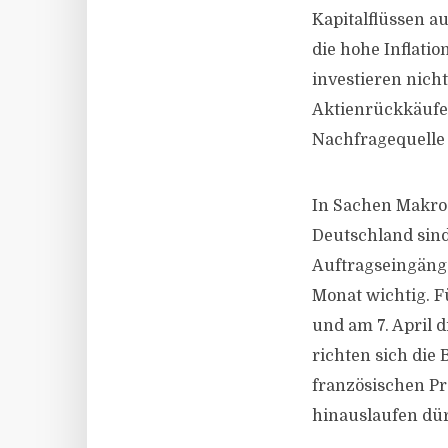
Kapitalflüssen a
die hohe Inflati
investieren nich
Aktienrückkäufe
Nachfragequelle b
In Sachen Makrod
Deutschland sind 
Auftragseingänge
Monat wichtig. 
und am 7. April d
richten sich die
französischen P
hinauslaufen dür