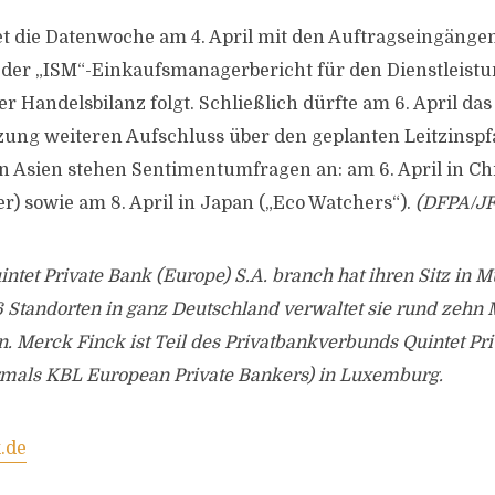
et die Datenwoche am 4. April mit den Auftragseingängen
l der „ISM“-Einkaufsmanagerbericht für den Dienstleist
Handelsbilanz folgt. Schließlich dürfte am 6. April das 
zung weiteren Aufschluss über den geplanten Leitzinspfa
n Asien stehen Sentimentumfragen an: am 6. April in Ch
) sowie am 8. April in Japan („Eco Watchers“).
(DFPA/JF
ntet Private Bank (Europe) S.A. branch hat ihren Sitz in 
6 Standorten in ganz Deutschland verwaltet sie rund zehn 
. Merck Finck ist Teil des Privatbankverbunds Quintet Pr
ormals KBL European Private Bankers) in Luxemburg.
.de