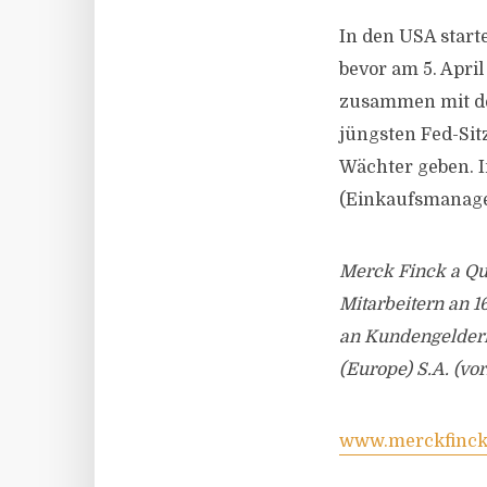
In den USA start
bevor am 5. Apri
zusammen mit der 
jüngsten Fed-Sit
Wächter geben. I
(Einkaufsmanager
Merck Finck a Qui
Mitarbeitern an 1
an Kundengeldern
(Europe) S.A. (v
www.merckfinck