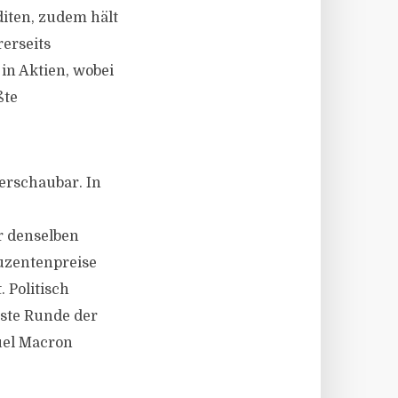
diten, zudem hält
erseits
in Aktien, wobei
ßte
erschaubar. In
r denselben
uzentenpreise
 Politisch
rste Runde der
uel Macron