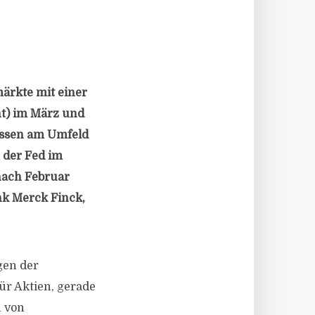
märkte mit einer
nt) im März und
essen am Umfeld
 der Fed im
 nach Februar
ank Merck Finck,
gen der
ür Aktien, gerade
n von