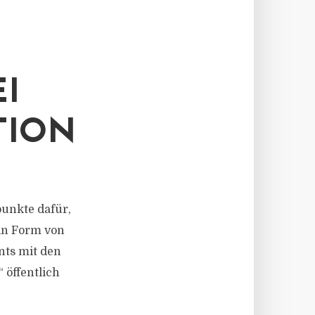
I
TION
punkte dafür,
in Form von
nts mit den
öffentlich