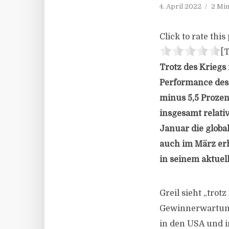
4. April 2022
2 Min
Click to rate this 
[T
Trotz des Kriegs
Performance des 
minus 5,5 Proze
insgesamt relati
Januar die globa
auch im März erho
in seinem aktuel
Greil sieht „tr
Gewinnerwartunge
in den USA und in