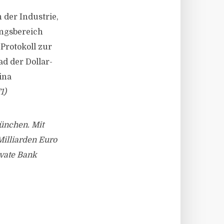
 der Industrie,
ungsbereich
Protokoll zur
d der Dollar-
ina
1)
München. Mit
Milliarden Euro
ivate Bank