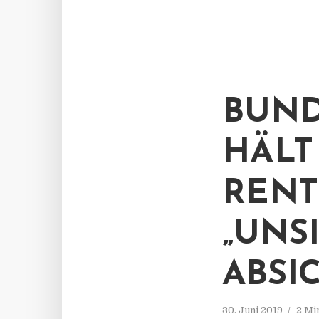
BUND
HÄLT
RENT
„UNS
ABSI
30. Juni 2019
2 Mi