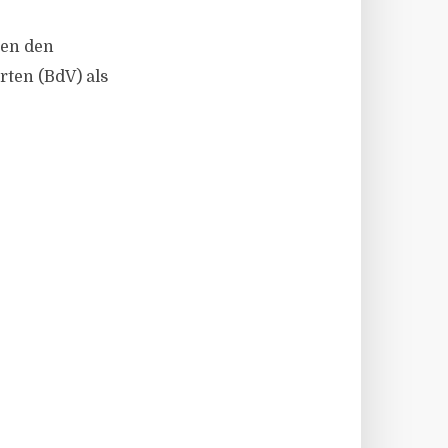
gen den
rten (BdV) als