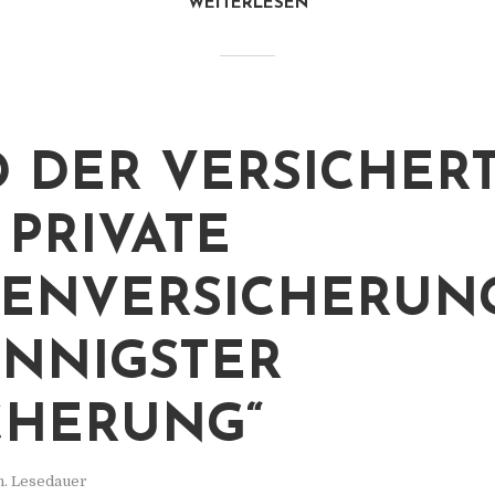
WEITERLESEN
 DER VERSICHER
 PRIVATE
ENVERSICHERUN
INNIGSTER
CHERUNG“
n. Lesedauer