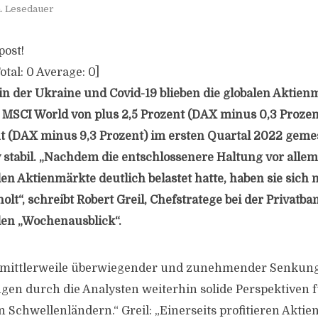
. Lesedauer
post!
otal:
0
Average:
0
]
 in der Ukraine und Covid-19 blieben die globalen Aktien
MSCI World von plus 2,5 Prozent (DAX minus 0,3 Proze
nt (DAX minus 9,3 Prozent) im ersten Quartal 2022 gem
v stabil. „Nachdem die entschlossenere Haltung vor allem
len Aktienmärkte deutlich belastet hatte, haben sie sich
lt“, schreibt Robert Greil, Chefstratege bei der Privatb
len „Wochenausblick“.
otz mittlerweile überwiegender und zunehmender Senkun
n durch die Analysten weiterhin solide Perspektiven f
 Schwellenländern.“ Greil: „Einerseits profitieren Aktie