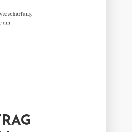
 Verschärfung
se am
TRAG