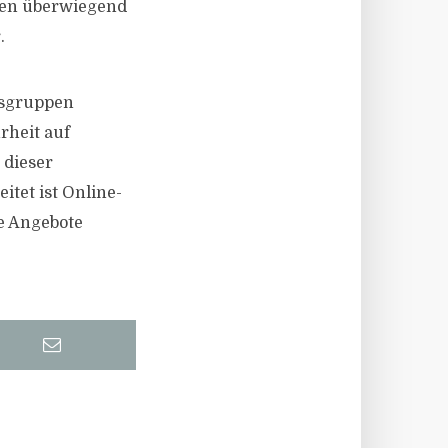
hen überwiegend
.
rsgruppen
rheit auf
 dieser
itet ist Online-
e Angebote