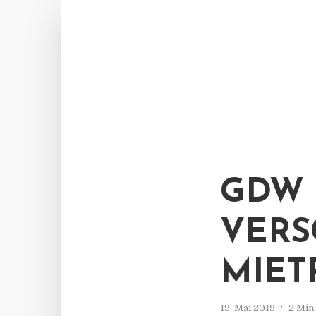
GDW 
VERS
MIET
19. Mai 2019
2 Min