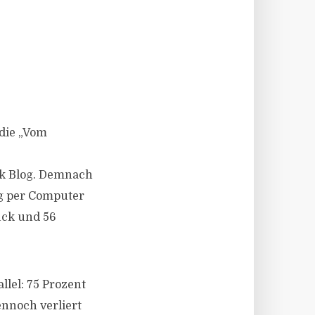
udie „Vom
k Blog. Demnach
g per Computer
ück und 56
lel: 75 Prozent
ennoch verliert