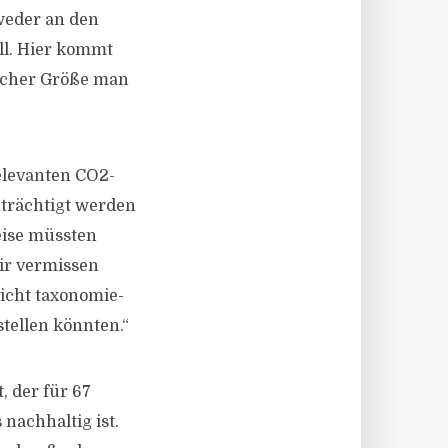
tweder an den
ll. Hier kommt
elcher Größe man
elevanten CO2-
trächtigt werden
eise müssten
Wir vermissen
icht taxonomie-
tellen könnten.“
, der für 67
 nachhaltig ist.