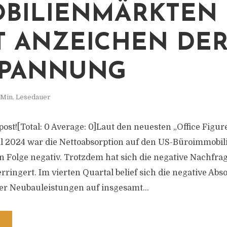
BILIENMÄRKTEN
T ANZEICHEN DE
SPANNUNG
 Min. Lesedauer
s post![Total: 0 Average: 0]Laut den neuesten „Office Figu
al 2024 war die Nettoabsorption auf den US-Büroimmobi
n Folge negativ. Trotzdem hat sich die negative Nachfrag
rringert. Im vierten Quartal belief sich die negative Abs
r Neubauleistungen auf insgesamt...