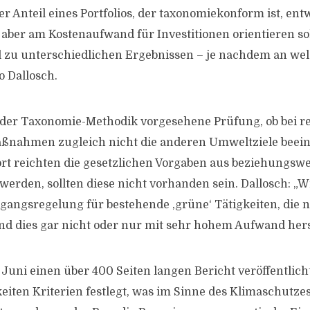
er Anteil eines Portfolios, der taxonomiekonform ist, en
ber am Kostenaufwand für Investitionen orientieren so
l zu unterschiedlichen Ergebnissen – je nachdem an w
so Dallosch.
 der Taxonomie-Methodik vorgesehene Prüfung, ob bei r
ßnahmen zugleich nicht die anderen Umweltziele beein
rt reichten die gesetzlichen Vorgaben aus beziehungsw
werden, sollten diese nicht vorhanden sein. Dallosch: „
angsregelung für bestehende ‚grüne‘ Tätigkeiten, die n
nd dies gar nicht oder nur mit sehr hohem Aufwand hers
Juni einen über 400 Seiten langen Bericht veröffentlicht
eiten Kriterien festlegt, was im Sinne des Klimaschutzes