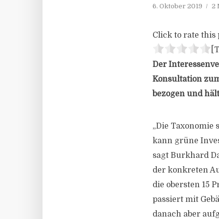
6. Oktober 2019
2 
Click to rate this 
[T
Der Interessenv
Konsultation zum
bezogen und hält
„Die Taxonomie s
kann grüne Inves
sagt Burkhard Da
der konkreten Au
die obersten 15 
passiert mit Geb
danach aber auf