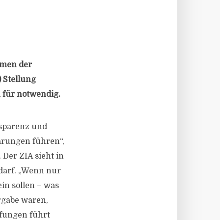
hmen der
 Stellung
 für notwendig.
nsparenz und
arungen führen“,
Der ZIA sieht in
darf. „Wenn nur
in sollen – was
rgabe waren,
fungen führt