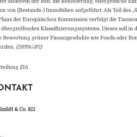
ter anderem der Bau, die Renovierung, energetische 
on von (Bestands-) Immobilien aufgeführt. Als Teil des „
Plans der Europäischen Kommission verfolgt die Taxonom
übergreifenden Klassifizierungssystems. Dieses soll in d
ie Bewertung grüner Finanzprodukte wie Fonds oder Bo
erden.
(DFPA/JF1)
tteilung ZIA
ONTAKT
GmbH & Co. KG