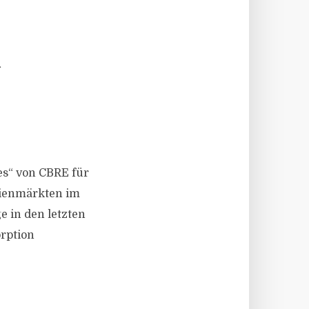
R
res“ von CBRE für
lienmärkten im
e in den letzten
orption