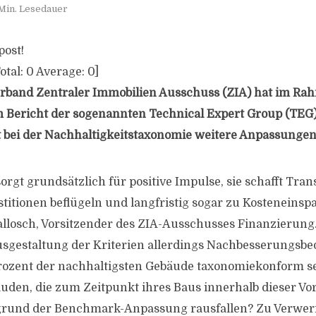
Min. Lesedauer
post!
otal:
0
Average:
0
]
erband Zentraler Immobilien Ausschuss (ZIA) hat im Ra
 Bericht der sogenannten Technical Expert Group (TEG)
 bei der Nachhaltigkeitstaxonomie weitere Anpassungen
orgt grundsätzlich für positive Impulse, sie schafft Tra
titionen beflügeln und langfristig sogar zu Kosteneinsp
llosch, Vorsitzender des ZIA-Ausschusses Finanzierung. 
sgestaltung der Kriterien allerdings Nachbesserungsbe
Prozent der nachhaltigsten Gebäude taxonomiekonform se
äuden, die zum Zeitpunkt ihres Baus innerhalb dieser Vo
grund der Benchmark-Anpassung rausfallen? Zu Verwer