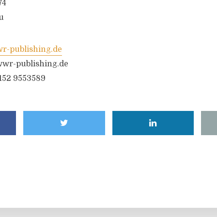
74
u
-publishing.de
wr-publishing.de
6152 9553589