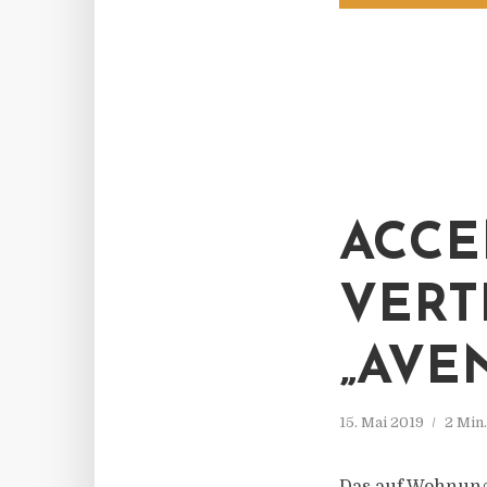
ACCE
VERT
„AVE
15. Mai 2019
2 Min