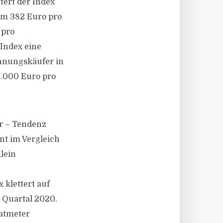
tert der Index
 um 382 Euro pro
 pro
Index eine
ohnungskäufer in
3.000 Euro pro
er – Tendenz
nt im Vergleich
lein
klettert auf
n Quartal 2020.
ratmeter