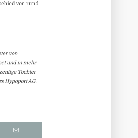
schied von rund
eter von
net und in mehr
ozentige Tochter
ers Hypoport AG.