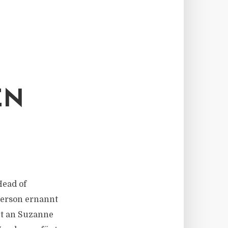
EN
Head of
derson ernannt
et an Suzanne