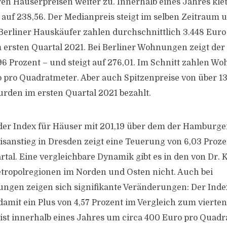
hren Häuserpreisen weiter zu. Innerhalb eines Jahres klet
 auf 238,56. Der Medianpreis steigt im selben Zeitraum
erliner Hauskäufer zahlen durchschnittlich 3.448 Euro
ersten Quartal 2021. Bei Berliner Wohnungen zeigt der 
6 Prozent – und steigt auf 276,01. Im Schnitt zahlen W
o pro Quadratmeter. Aber auch Spitzenpreise von über 1
rden im ersten Quartal 2021 bezahlt.
 der Index für Häuser mit 201,19 über dem der Hamburg
eisanstieg in Dresden zeigt eine Teuerung von 6,03 Proze
tal. Eine vergleichbare Dynamik gibt es in den von Dr. K
tropolregionen im Norden und Osten nicht. Auch bei
en zeigen sich signifikante Veränderungen: Der Index 
 damit ein Plus von 4,57 Prozent im Vergleich zum vierte
ist innerhalb eines Jahres um circa 400 Euro pro Quad