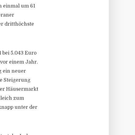
ch einmal um 61
eraner
r dritthöchste
 bei 5.043 Euro
vor einem Jahr.
g ein neuer
e Steigerung
rger Häusermarkt
gleich zum
 knapp unter der