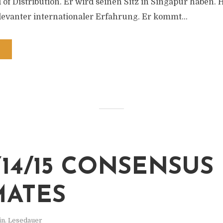
 of Distribution. Er wird seinen Sitz in Singapur haben.
levanter internationaler Erfahrung. Er kommt...
Y14/15 CONSENSUS
MATES
in. Lesedauer