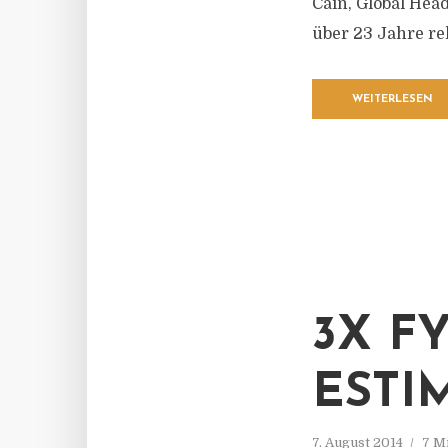
Cain, Global Head
über 23 Jahre re
WEITERLESEN
3X F
ESTI
7. August 2014
7 M