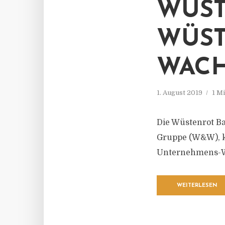
WÜST
WÜS
WAC
1. August 2019
1 M
Die Wüstenrot B
Gruppe (W&W), k
Unternehmens-We
WEITERLESEN