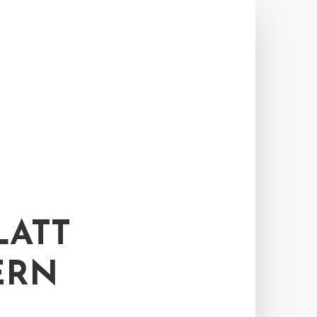
LATT
ERN