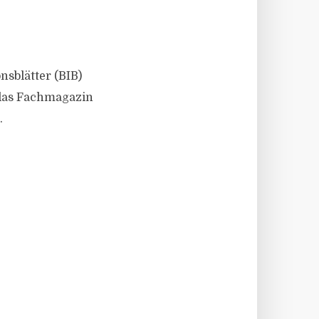
sblätter (BIB)
 das Fachmagazin
.