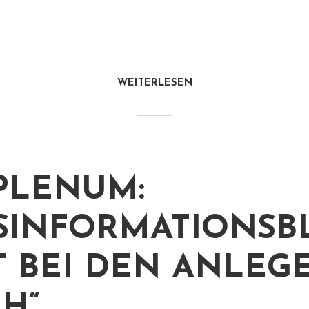
WEITERLESEN
PLENUM:
ISINFORMATIONSB
T BEI DEN ANLEG
H“