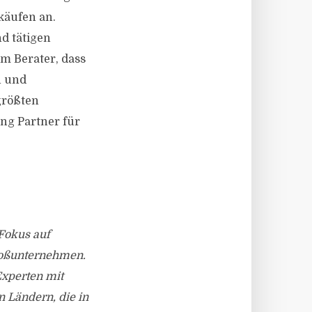
käufen an.
d tätigen
m Berater, dass
n und
größten
ing Partner für
Fokus auf
roßunternehmen.
Experten mit
 Ländern, die in