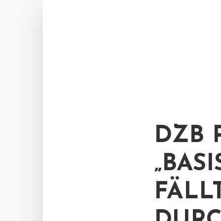
DZB 
„BAS
FÄLL
DURC