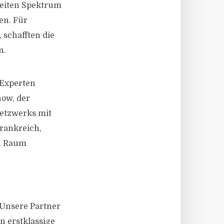
reiten Spektrum
en. Für
 schafften die
n.
-Experten
how, der
etzwerks mit
Frankreich,
en Raum
 Unsere Partner
n erstklassige