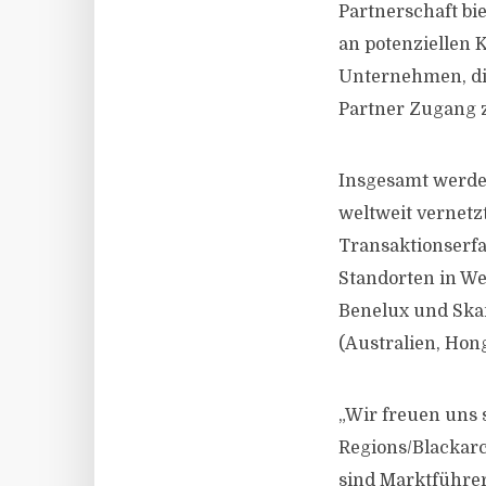
Partnerschaft b
an potenziellen 
Unternehmen, die
Partner Zugang z
Insgesamt werde
weltweit vernetz
Transaktionserf
Standorten in We
Benelux und Skan
(Australien, Hon
„Wir freuen uns 
Regions/Blackar
sind Marktführer