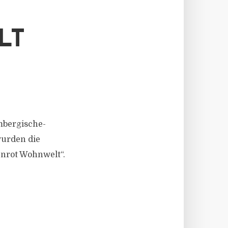
LT
mbergische-
wurden die
nrot Wohnwelt“.