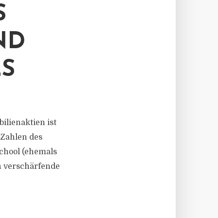
S
ND
S
ilienaktien ist
 Zahlen des
School (ehemals
h verschärfende