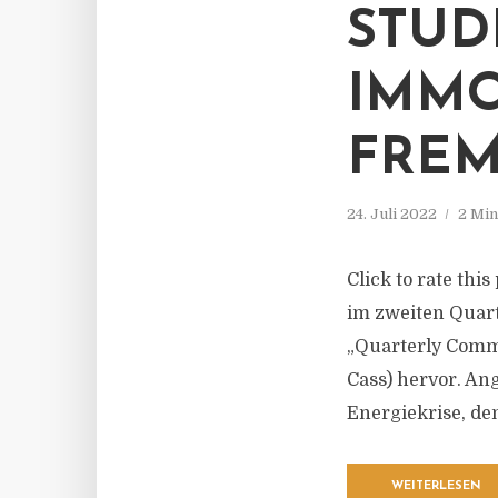
STUD
IMMO
FREM
24. Juli 2022
2 Min
Click to rate thi
im zweiten Quart
„Quarterly Comme
Cass) hervor. An
Energiekrise, den
WEITERLESEN