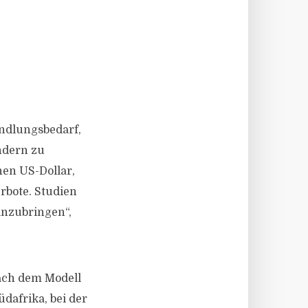
ndlungsbedarf,
ndern zu
nen US-Dollar,
erbote. Studien
anzubringen“,
nach dem Modell
dafrika, bei der