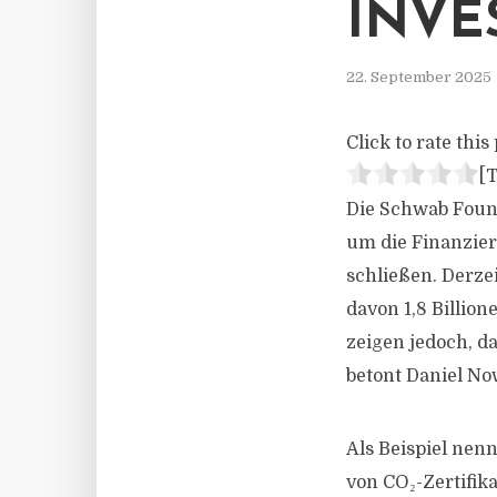
INVE
22. September 2025
Click to rate this 
[T
Die Schwab Found
um die Finanzie
schließen. Derzei
davon 1,8 Billion
zeigen jedoch, d
betont Daniel Now
Als Beispiel nen
von CO₂-Zertifik