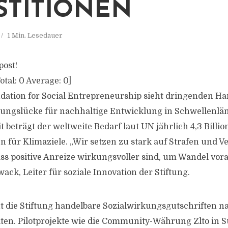
STITIONEN
1 Min. Lesedauer
post!
otal:
0
Average:
0
]
ation for Social Entrepreneurship sieht dringenden Ha
rungslücke für nachhaltige Entwicklung in Schwellenlä
t beträgt der weltweite Bedarf laut UN jährlich 4,3 Billio
en für Klimaziele. „Wir setzen zu stark auf Strafen und V
ass positive Anreize wirkungsvoller sind, um Wandel vor
ack, Leiter für soziale Innovation der Stiftung.
nt die Stiftung handelbare Sozialwirkungsgutschriften 
aten. Pilotprojekte wie die Community-Währung Zlto in Sü