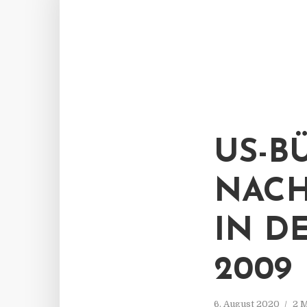
US-B
NACH
IN D
2009
6. August 2020
2 M