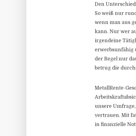
Den Unterschied
So weiß nur rund
wenn man aus ge
kann. Nur wer au
irgendeine Tätig
erwerbsunfähig u
der Regel nur d
betrug die durc
MetallRente-Gesc
Arbeitskraftabsi
unsere Umfrage, 
vertrauen. Mit f
in finanzielle Not