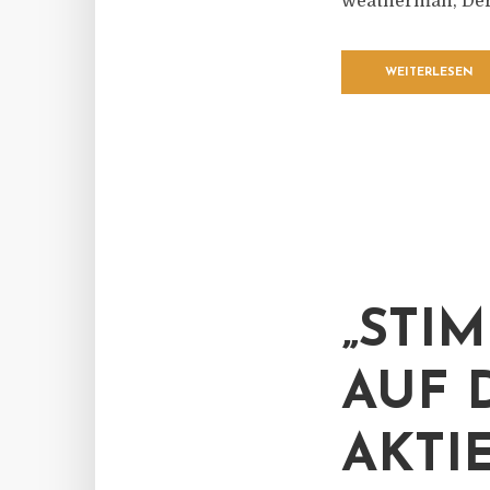
weatherman, Der
WEITERLESEN
„ST
AUF 
AKTI