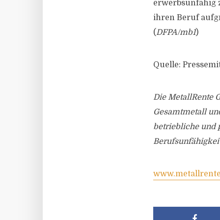
erwerbsunfähig z
ihren Beruf auf
(
DFPA/mb1
)
Quelle: Pressemi
Die MetallRente 
Gesamtmetall und 
betriebliche und 
Berufsunfähigkei
www.metallrente