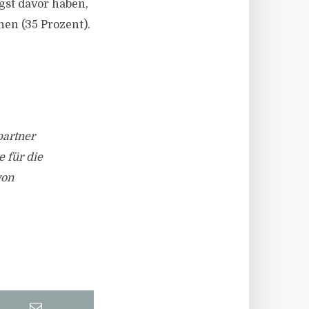
gst davor haben,
en (35 Prozent).
partner
 für die
von