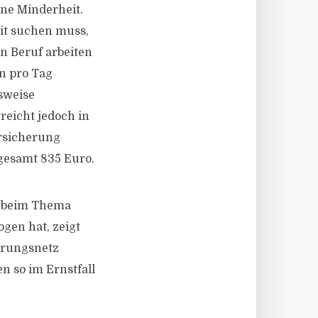
ne Minderheit.
eit suchen muss,
n Beruf arbeiten
n pro Tag
sweise
reicht jedoch in
rsicherung
gesamt 835 Euro.
h beim Thema
gen hat, zeigt
herungsnetz
n so im Ernstfall