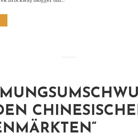
ek Brockway blogger om...
IMMUNGSUMSCHW
DEN CHINESISCH
ENMÄRKTEN“