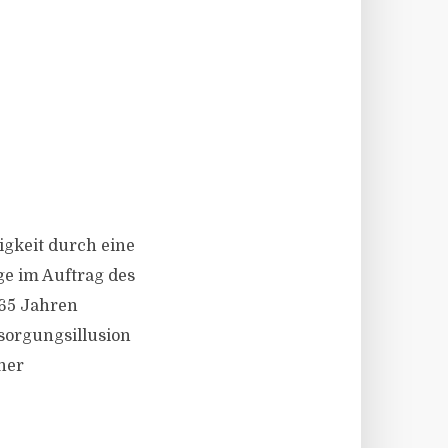
igkeit durch eine
ge im Auftrag des
 65 Jahren
rsorgungsillusion
her
.