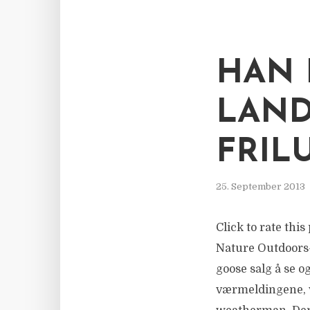
HAN 
LAND
FRILU
25. September 2013
Click to rate thi
Nature Outdoors-
goose salg å se o
værmeldingene, vi