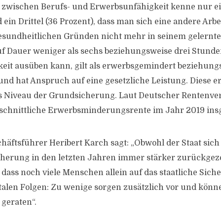
 zwischen Berufs- und Erwerbsunfähigkeit kenne nur ei
 ein Drittel (36 Prozent), dass man sich eine andere Arb
sundheitlichen Gründen nicht mehr in seinem gelernte
f Dauer weniger als sechs beziehungsweise drei Stunde
keit ausüben kann, gilt als erwerbsgemindert beziehung
nd hat Anspruch auf eine gesetzliche Leistung. Diese er
as Niveau der Grundsicherung. Laut Deutscher Rentenve
hschnittliche Erwerbsminderungsrente im Jahr 2019 ins
häftsführer Heribert Karch sagt: „Obwohl der Staat sic
cherung in den letzten Jahren immer stärker zurückgezo
dass noch viele Menschen allein auf das staatliche Sic
atalen Folgen: Zu wenige sorgen zusätzlich vor und könne
 geraten“.