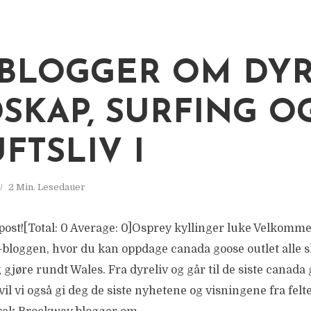
BLOGGER OM DYR
SKAP, SURFING O
FTSLIV I
2 Min. Lesedauer
s post![Total: 0 Average: 0]Osprey kyllinger luke Velkomm
bloggen, hvor du kan oppdage canada goose outlet alle s
g gjøre rundt Wales. Fra dyreliv og går til de siste canada
l vi også gi deg de siste nyhetene og visningene fra felt