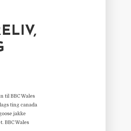
ELIV,
G
en til BBC Wales
lags ting canada
 goose jakke
et. BBC Wales