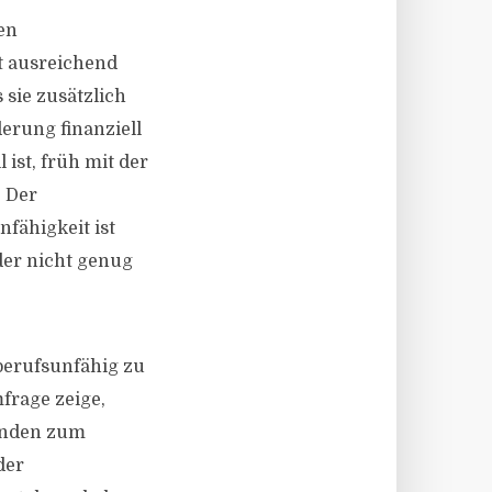
en
ht ausreichend
 sie zusätzlich
erung finanziell
 ist, früh mit der
. Der
fähigkeit ist
oder nicht genug
 berufsunfähig zu
mfrage zeige,
ünden zum
der