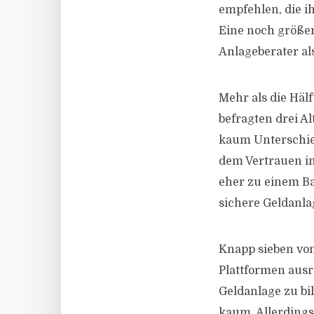
empfehlen, die i
Eine noch größer
Anlageberater als
Mehr als die Hälf
befragten drei Al
kaum Unterschie
dem Vertrauen in
eher zu einem Ba
sichere Geldanlag
Knapp sieben vo
Plattformen ausr
Geldanlage zu bi
kaum. Allerdings