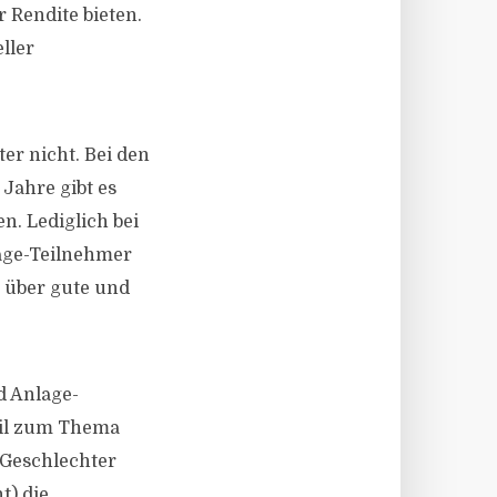
 Rendite bieten.
ller
er nicht. Bei den
 Jahre gibt es
. Lediglich bei
rage-Teilnehmer
 über gute und
d Anlage-
eil zum Thema
 Geschlechter
t) die