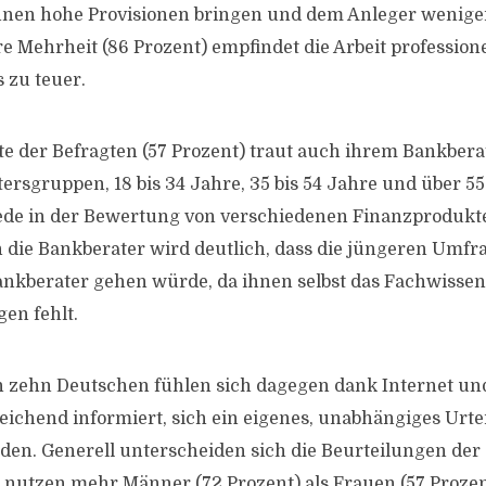
hnen hohe Provisionen bringen und dem Anleger weniger
e Mehrheit (86 Prozent) empfindet die Arbeit professione
 zu teuer.
te der Befragten (57 Prozent) traut auch ihrem Bankberat
tersgruppen, 18 bis 34 Jahre, 35 bis 54 Jahre und über 55
de in der Bewertung von verschiedenen Finanzprodukten
 die Bankberater wird deutlich, dass die jüngeren Umf
nkberater gehen würde, da ihnen selbst das Fachwissen
en fehlt.
n zehn Deutschen fühlen sich dagegen dank Internet un
eichend informiert, sich ein eigenes, unabhängiges Urt
lden. Generell unterscheiden sich die Beurteilungen der
 nutzen mehr Männer (72 Prozent) als Frauen (57 Prozen