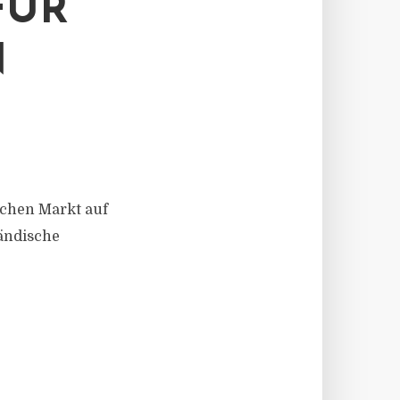
FÜR
N
schen Markt auf
ländische