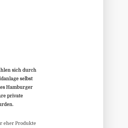
ühlen sich durch
danlage selbst
 des Hamburger
re private
urden.
er eher Produkte