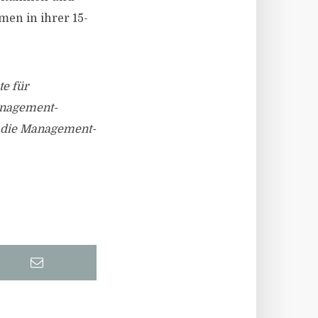
men in ihrer 15-
e für
anagement-
, die Management-