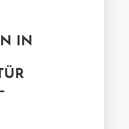
N IN
TÜR
–