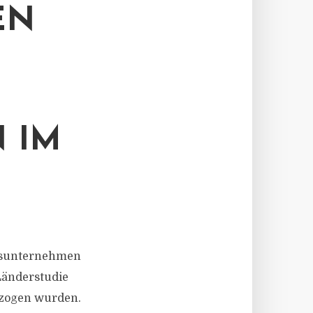
EN
 IM
ungsunternehmen
Länderstudie
erzogen wurden.