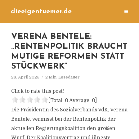
dieeigentuemer.de
VERENA BENTELE:
„RENTENPOLITIK BRAUCHT
MUTIGE REFORMEN STATT
STÜCKWERK“
28. April 2025
2 Min. Lesedauer
Click to rate this post!
[Total:
0
Average:
0
]
Die Präsidentin des Sozialverbands VdK, Verena
Bentele, vermisst bei der Rentenpolitik der
aktuellen Regierungskoalition den großen
Wurf. Der Koalitionsvertrag und jüngste