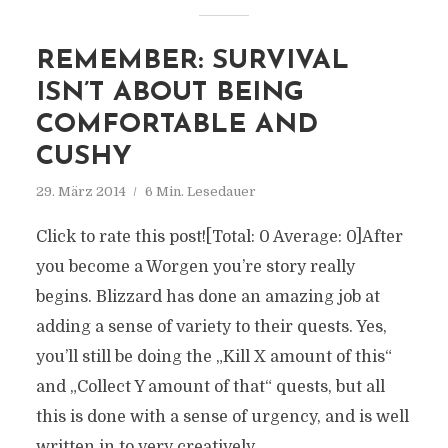
REMEMBER: SURVIVAL
ISN’T ABOUT BEING
COMFORTABLE AND
CUSHY
29. März 2014
6 Min. Lesedauer
Click to rate this post![Total: 0 Average: 0]After
you become a Worgen you’re story really
begins. Blizzard has done an amazing job at
adding a sense of variety to their quests. Yes,
you’ll still be doing the „Kill X amount of this“
and „Collect Y amount of that“ quests, but all
this is done with a sense of urgency, and is well
written in to very creatively...