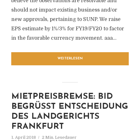
believe the observations are resolvable and
should not impact existing business and/or
new approvals, pertaining to SUNP. We raise
EPS estimate by 1%/3% for FY19/FY20 to factor
in the favorable currency movement. aaa...
WEITERLESEN
MIETPREISBREMSE: BID
BEGRÜSST ENTSCHEIDUNG D
ES LANDGERICHTS F
RANKFURT
1. April 2018
2 Min. Lesedauer