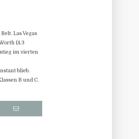
Belt. Las Vegas
Worth (4,3
stieg im vierten
stant blieb.
Klassen B und C.