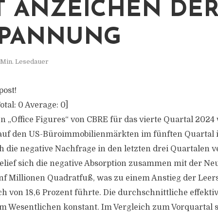
T ANZEICHEN DE
SPANNUNG
 Min. Lesedauer
post!
otal:
0
Average:
0
]
n „Office Figures“ von CBRE für das vierte Quartal 2024 
auf den US-Büroimmobilienmärkten im fünften Quartal in
h die negative Nachfrage in den letzten drei Quartalen v
belief sich die negative Absorption zusammen mit der N
nf Millionen Quadratfuß, was zu einem Anstieg der Leer
 von 18,6 Prozent führte. Die durchschnittliche effektiv
im Wesentlichen konstant. Im Vergleich zum Vorquartal s