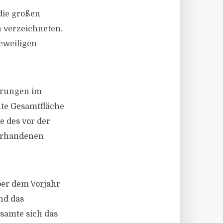
die großen
n verzeichneten.
eweiligen
erungen im
ute Gesamtfläche
e des vor der
vorhandenen
ber dem Vorjahr
nd das
samte sich das