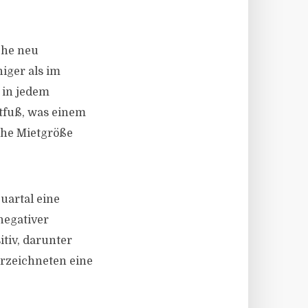
che neu
iger als im
 in jedem
atfuß, was einem
iche Mietgröße
uartal eine
negativer
tiv, darunter
erzeichneten eine