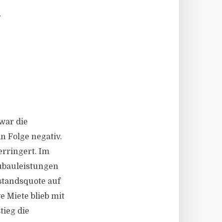
R
war die
 Folge negativ.
erringert. Im
eubauleistungen
standsquote auf
e Miete blieb mit
tieg die