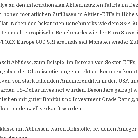
lye an den internationalen Aktienmärkten führte im De
 hohen monatlichen Zuflüssen in Aktien-ETFs in Höhe v
ollar. Neben den bekannten Benchmarks wie dem S&P 5
eten auch europäische Benchmarks wie der Euro Stoxx 5
TOXX Europe 600 SRI erstmals seit Monaten wieder Zuf
zelt Abflüsse, zum Beispiel im Bereich von Sektor-ETFs, 
orgaben der Ölpreisnotierungen nicht entkommen konnt
gegen von stark fallenden Anleiherenditen in den USA un
iarden US-Dollar investiert wurden. Besonders gefragt 
eihen mit guter Bonität und Investment Grade Rating,
eihen tendenziell verkauft wurden.
tklasse mit Abflüssen waren Rohstoffe, bei denen Anlege