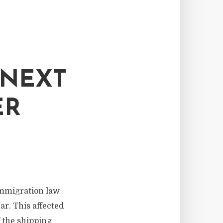
 NEXT
ER
 immigration law
ar. This affected
f the shipping