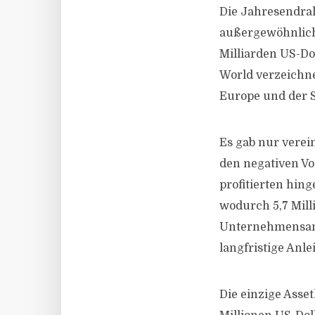
Die Jahresendral
außergewöhnlich
Milliarden US-D
World verzeichn
Europe und der S
Es gab nur verein
den negativen V
profitierten hin
wodurch 5,7 Mill
Unternehmensanl
langfristige Anl
Die einzige Asse