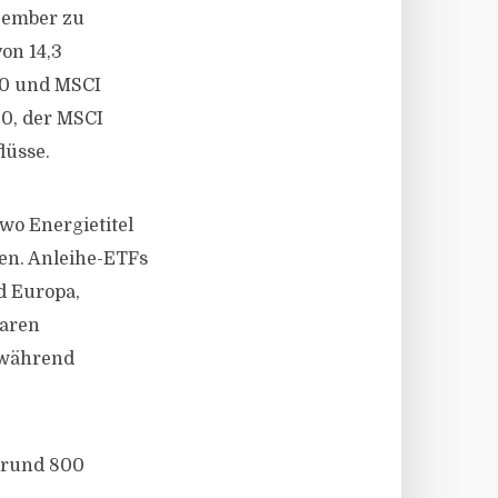
zember zu
on 14,3
00 und MSCI
0, der MSCI
lüsse.
wo Energietitel
en. Anleihe-ETFs
d Europa,
waren
 während
r rund 800