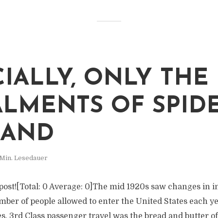
CIALLY, ONLY THE
ALMENTS OF SPID
 AND
 Min. Lesedauer
s post![Total: 0 Average: 0]The mid 1920s saw changes in
mber of people allowed to enter the United States each ye
es. 3rd Class passenger travel was the bread and butter o