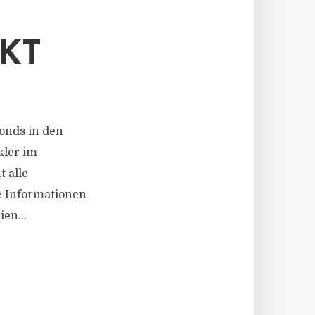
KT
Fonds in den
kler im
 alle
e Informationen
en...