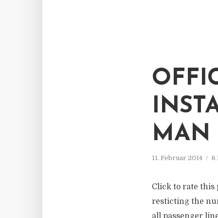
OFFI
INST
MAN
11. Februar 2014
6
Click to rate thi
resticting the nu
all passenger lin