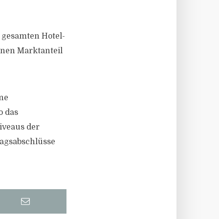
s gesamten Hotel-
inen Marktanteil
ene
o das
iveaus der
ragsabschlüsse