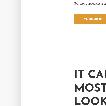
Schadensersatza
WEITERLESEN
IT C
MOST
LOO