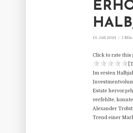
ERHO
HALB
13. Juli 2024
1 Min
Click to rate this 
[T
Im ersten Halbja
Investmentvolume
Estate hervorgeh
verfehlte, konnt
Alexander Trobit
Trend einer Mar