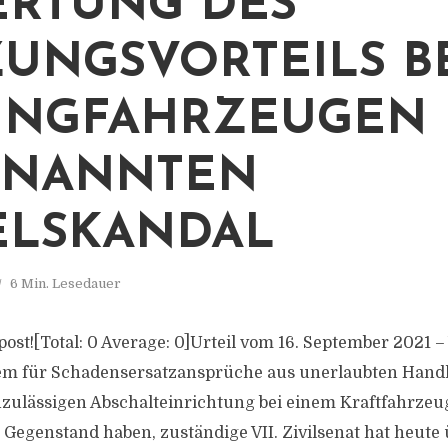
RTUNG DES
UNGSVORTEILS B
INGFAHRZEUGEN 
ENANNTEN
ELSKANDAL
6 Min. Lesedauer
s post![Total: 0 Average: 0]Urteil vom 16. September 2021 –
em für Schadensersatzansprüche aus unerlaubten Handl
zulässigen Abschalteinrichtung bei einem Kraftfahrzeu
Gegenstand haben, zuständige VII. Zivilsenat hat heute