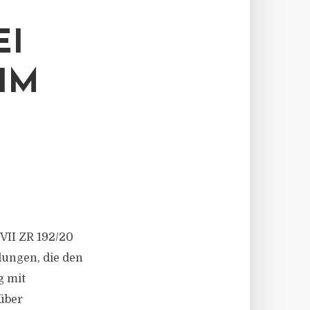
EI
IM
 VII ZR 192/20
ungen, die den
g mit
 über