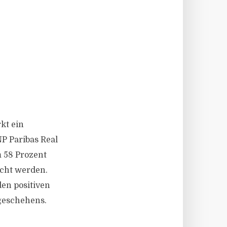
kt ein
P Paribas Real
 58 Prozent
ucht werden.
den positiven
geschehens.