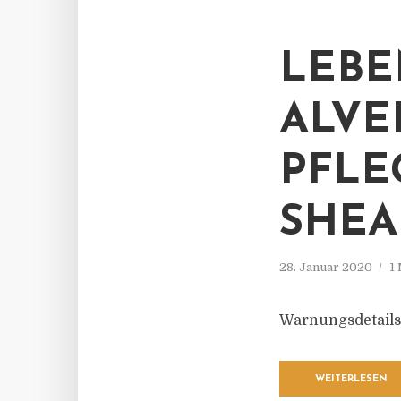
LEBE
ALVE
PFLE
SHEA
28. Januar 2020
1
Warnungsdetails
WEITERLESEN