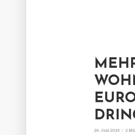
MEHR
WOHN
EURO
DRIN
26. Juni 2024
2 Mi